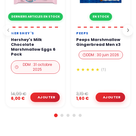
DERNIERS ARTICLES EN STOCK
EN STOCK
HERSHEY'S
PEEPS
Hershey's Milk
Peeps Marshmallow
Chocolate
Gingerbread Men x3
Marshmallow Eggs 6
Pack
DDM : 30 juin 2026
DDM : 31 octobre
2025
(1)
14,99 €
3,19 €
6,00 €
1,60 €