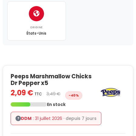
ORIGINE
États-Unis
Peeps Marshmallow Chicks
Dr Pepper x5
2,09 €
3,49 €
TTC
-40%
En stock
DDM
: 31 juillet 2026
· depuis 7 jours
?