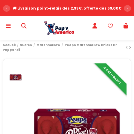
‹
🚚 Livraison point-relais dès 2,99€, offerte dès 69,00€
›
Accueil
Sucrés
Marshmallow
Peeps Marshmallow Chicks Dr
Pepper x5
⚠️ ANTI-GASPI