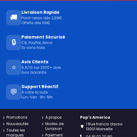
Livraison Rapide
🚚
Point-relais dès 2,99€
Offerte dès 69€
Paiement Sécurisé
🔒
CB, PayPal, Alma
3x sans frais
Avis Clients
⭐
9.6/10 sur 2300+ avis
Avis Garantis
Support Réactif
💬
À votre écoute
Lun-Ven : 9h-18h
Promotions
À propos
Pop's America
Nouveautés
Modes de
1 Rue francis davso
Livraison
13001 Marseille
Toutes les
marques
Paiement
04.91.02.70.90