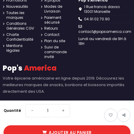
Promotions
À propos
Pop's America
Nouveautés
Modes de
1 Rue francis davso
Livraison
13001 Marseille
Toutes les
marques
Paiement
04.91.02.70.90
sécurisé
Conditions
Générales CGV
Retours
contact@popsamerica.com
Charte
Contact
Lundi au vendredi de 9H à
Confidentialité
Plan du site
18H
Mentions
Suivi de
légales
commande
invité
Pop's
America
Votre épicerie américaine en ligne depuis 2019. Découvrez les
meilleures marques de snacks, bonbons et boissons importés
directement des USA.
−
+
Quantité
AJOUTER AU PANIER