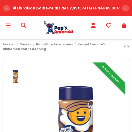
‹
🚚 Livraison point-relais dès 2,99€, offerte dès 69,00€
›
Accueil
Sucrés
Pop-Corn Américains
Kernel Season's
Cinnamon Roll Seasoning
⚠️ ANTI-GASPI