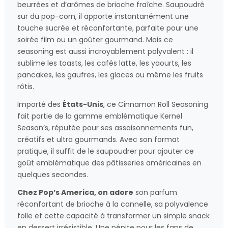
beurrées et d’arômes de brioche fraîche. Saupoudré
sur du pop-corn, il apporte instantanément une
touche sucrée et réconfortante, parfaite pour une
soirée film ou un goûter gourmand. Mais ce
seasoning est aussi incroyablement polyvalent : il
sublime les toasts, les cafés latte, les yaourts, les
pancakes, les gaufres, les glaces ou même les fruits
rôtis.
Importé des
États-Unis
, ce Cinnamon Roll Seasoning
fait partie de la gamme emblématique Kernel
Season’s, réputée pour ses assaisonnements fun,
créatifs et ultra gourmands. Avec son format
pratique, il suffit de le saupoudrer pour ajouter ce
goût emblématique des pâtisseries américaines en
quelques secondes.
Chez Pop’s America, on adore
son parfum
réconfortant de brioche à la cannelle, sa polyvalence
folle et cette capacité à transformer un simple snack
en dessert irrésistible. Une pépite pour les fans de