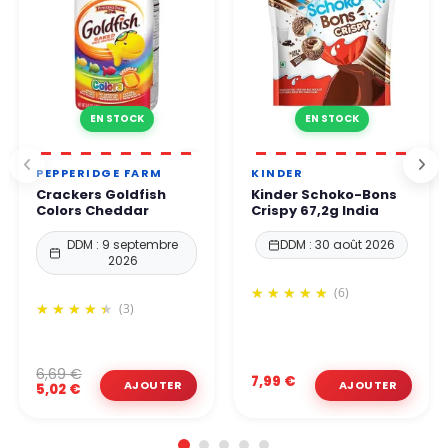
EN STOCK
EN STOCK
PEPPERIDGE FARM
KINDER
Crackers Goldfish
Kinder Schoko-Bons
Colors Cheddar
Crispy 67,2g India
DDM : 9 septembre
DDM : 30 août 2026
2026
(6)
(3)
6,69 €
7,99 €
5,02 €