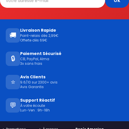
Livraison Rapide
🚚
Point-relais dès 2,99€
Offerte dès 69€
Paiement Sécurisé
🔒
CB, PayPal, Alma
3x sans frais
Avis Clients
⭐
9.6/10 sur 2300+ avis
Avis Garantis
Support Réactif
💬
À votre écoute
Lun-Ven : 9h-18h