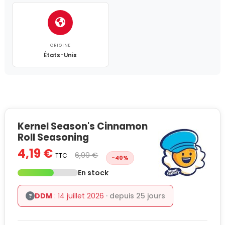
ORIGINE
États-Unis
Kernel Season's Cinnamon
Roll Seasoning
4,19 €
6,99 €
TTC
-40%
En stock
DDM
: 14 juillet 2026
· depuis 25 jours
?