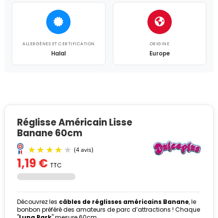
ALLERGÈNES ET CERTIFICATION
ORIGINE
Halal
Europe
Réglisse Américain Lisse
Banane 60cm
1,19 €
TTC
Découvrez les
câbles de réglisses américains
Banane
, le
bonbon préféré des amateurs de parc d’attractions ! Chaque
"
Luna Park
" mesure 60cm.