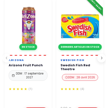
⚠️ ANTI-GASPI
EN STOCK
DERNIERS ARTICLES EN STOCK
ARIZONA
SWEDISH FISH
Arizona Fruit Punch
Swedish Fish Red
Theatre
DDM : 17 septembre
2027
DDM : 28 avril 2026
(1)
(4)