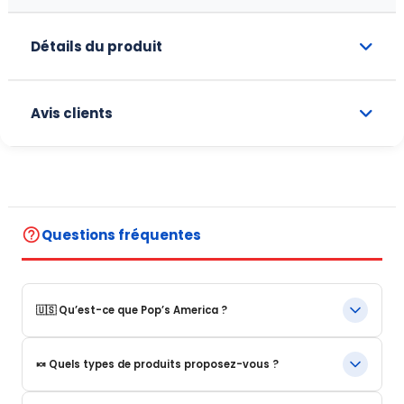
Détails du produit
Avis clients
help_outline
Questions fréquentes
🇺🇸 Qu’est-ce que Pop’s America ?
Pop’s America est une boutique en ligne spécialisée dans les
🍬 Quels types de produits proposez-vous ?
produits alimentaires et boissons emblématiques des États-
Unis.