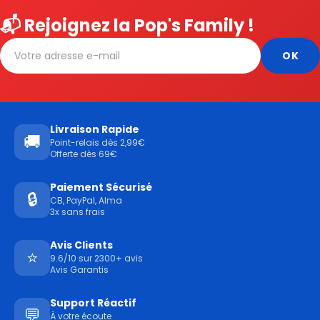
📬 Rejoignez la Pop's Family !
Livraison Rapide
🚚
Point-relais dès 2,99€
Offerte dès 69€
Paiement Sécurisé
🔒
CB, PayPal, Alma
3x sans frais
Avis Clients
⭐
9.6/10 sur 2300+ avis
Avis Garantis
Support Réactif
💬
À votre écoute