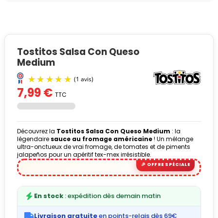
Tostitos Salsa Con Queso
Medium
7,99 €
TTC
Découvrez la
Tostitos Salsa Con Queso Medium
: la
légendaire
sauce au fromage américaine
! Un mélange
ultra-onctueux de vrai fromage, de tomates et de piments
jalapeños pour un apéritif tex-mex irrésistible.
(1 avis)
En stock
: expédition dès demain matin
Livraison gratuite
en points-relais dès 69€