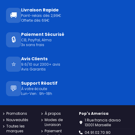
Livraison Rapide
🚚
Point-relais dès 2,99€
Offerte dès 69€
Paiement Sécurisé
🔒
CB, PayPal, Alma
3x sans frais
Avis Clients
⭐
9.6/10 sur 2300+ avis
Avis Garantis
Support Réactif
💬
À votre écoute
Lun-Ven : 9h-18h
Promotions
À propos
Pop's America
Nouveautés
Modes de
1 Rue francis davso
Livraison
13001 Marseille
Toutes les
marques
Paiement
04.91.02.70.90