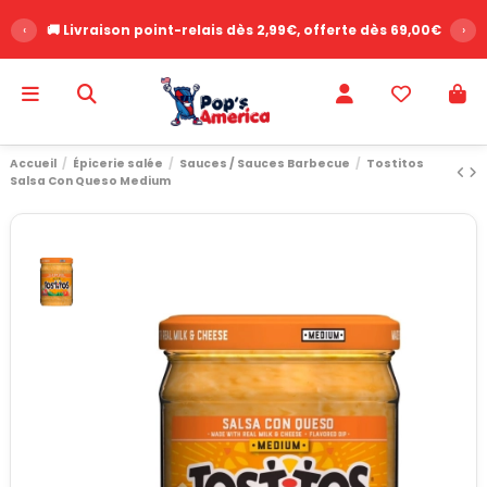
‹
🚚 Livraison point-relais dès 2,99€, offerte dès 69,00€
›
Accueil
Épicerie salée
Sauces / Sauces Barbecue
Tostitos
Salsa Con Queso Medium