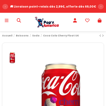
‹
🚚 Livraison point-relais dès 2,99€, offerte dès 69,00€
›
Accueil
Boissons
Soda
Coca Cola Cherry Float UK