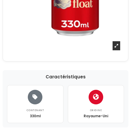
Caractéristiques
CONTENANT
ORIGINE
330ml
Royaume-Uni