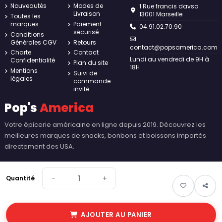
Nouveautés
Modes de
1 Rue francis davso
Livraison
13001 Marseille
Toutes les
marques
Paiement
04.91.02.70.90
sécurisé
Conditions
Générales CGV
Retours
contact@popsamerica.com
Charte
Contact
Lundi au vendredi de 9H à
Confidentialité
Plan du site
18H
Mentions
Suivi de
légales
commande
invité
Pop's
America
Votre épicerie américaine en ligne depuis 2019. Découvrez les
meilleures marques de snacks, bonbons et boissons importés
directement des USA.
−
+
Quantité
AJOUTER AU PANIER
© 2026 Pop's America. Tous droits réservés - Made by
New Keys
.