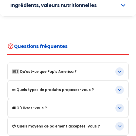
Ingrédients, valeurs nutritionnelles
help_outline
Questions fréquentes
🇺🇸 Qu’est-ce que Pop’s America ?
Pop’s America est une boutique en ligne spécialisée dans les
🍬 Quels types de produits proposez-vous ?
produits alimentaires et boissons emblématiques des États-
Unis.
Nous proposons notamment :
Nous proposons une sélection de produits authentiques,
🚚 Où livrez-vous ?
originaux et souvent introuvables en Europe.
Boissons américaines Snacks et confiseries.
Céréales US Sauces et produits d’épicerie.
Nous livrons :
💳 Quels moyens de paiement acceptez-vous ?
Éditions limitées et nouveautés.
En France métropolitaine.