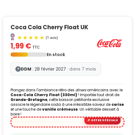
Coca Cola Cherry Float UK
1,99 €
TTC
En stock
DDM
: 28 février 2027
· dans 7 mois
?
Plongez dans l'ambiance rétro des
diners
américains avec le
(1 avis)
Coca-Cola Cherry Float (330ml)
! Importée tout droit de
Grande-Bretagne
, cette boisson pétillante exclusive
associe le légendaire soda à une irrésistible saveur de
cerise
et une touche de
vanille crémeuse
. Un véritable dessert à
boire !