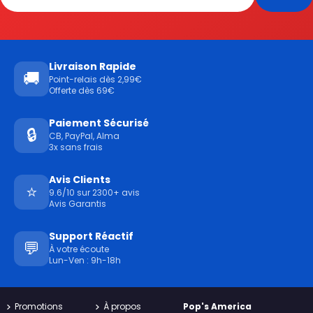
Livraison Rapide
🚚
Point-relais dès 2,99€
Offerte dès 69€
Paiement Sécurisé
🔒
CB, PayPal, Alma
3x sans frais
Avis Clients
⭐
9.6/10 sur 2300+ avis
Avis Garantis
Support Réactif
💬
À votre écoute
Lun-Ven : 9h-18h
Promotions
À propos
Pop's America