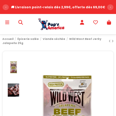
‹
🚚 Livraison point-relais dès 2,99€, offerte dès 69,00€
›
Accueil
Épicerie salée
Viande séchée
Wild West Beef Jerky
Jalapeño 25g