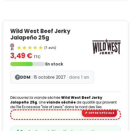
Wild West Beef Jerky
Jalapeño 25g
3,49 €
TTC
En stock
DDM
: 15 octobre 2027
· dans 1 an
?
Découvrez la viande séchée
Wild West Beef Jerky
(1 avis)
Jalapeño 25g
. Une
viande séchée
de qualité qui provient
de l'île Écossaise "Isle of Lewis" dans le nord des îles.