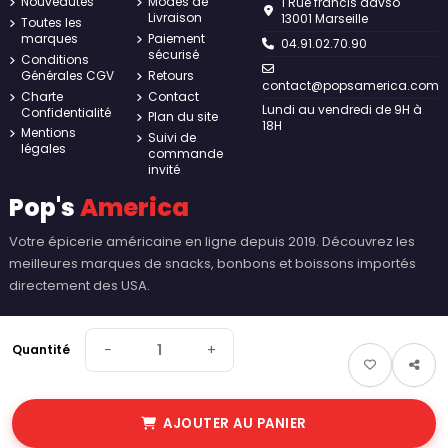
Nouveautés
Modes de
1 Rue francis davso
Livraison
13001 Marseille
Toutes les
marques
Paiement
04.91.02.70.90
sécurisé
Conditions
Générales CGV
Retours
contact@popsamerica.com
Charte
Contact
Lundi au vendredi de 9H à
Confidentialité
Plan du site
18H
Mentions
Suivi de
légales
commande
invité
Pop's
America
Votre épicerie américaine en ligne depuis 2019. Découvrez les
meilleures marques de snacks, bonbons et boissons importés
directement des USA.
−
+
Quantité
AJOUTER AU PANIER
© 2026 Pop's America. Tous droits réservés - Made by
New Keys
.