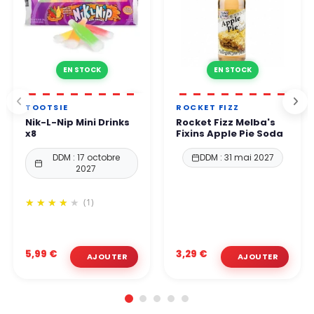
EN STOCK
EN STOCK
TOOTSIE
ROCKET FIZZ
Nik-L-Nip Mini Drinks
Rocket Fizz Melba's
x8
Fixins Apple Pie Soda
DDM : 17 octobre
DDM : 31 mai 2027
2027
(1)
5,99 €
3,29 €