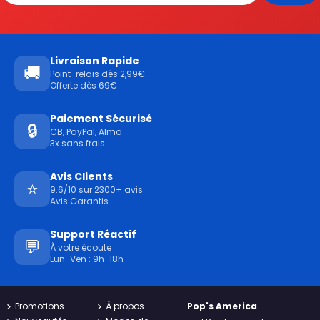
Livraison Rapide
🚚
Point-relais dès 2,99€
Offerte dès 69€
Paiement Sécurisé
🔒
CB, PayPal, Alma
3x sans frais
Avis Clients
⭐
9.6/10 sur 2300+ avis
Avis Garantis
Support Réactif
💬
À votre écoute
Lun-Ven : 9h-18h
Promotions
À propos
Pop's America