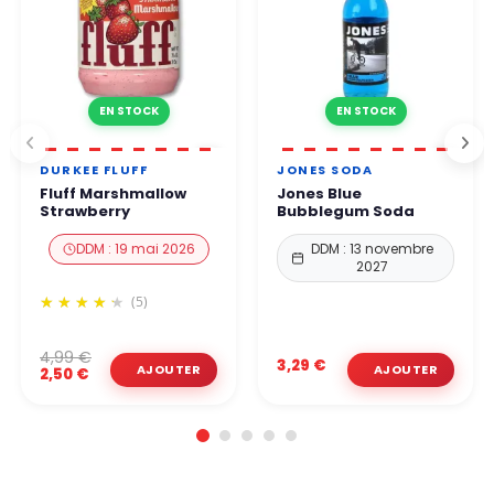
EN STOCK
EN STOCK
DURKEE FLUFF
JONES SODA
Fluff Marshmallow
Jones Blue
Strawberry
Bubblegum Soda
DDM : 19 mai 2026
DDM : 13 novembre
2027
(5)
4,99 €
3,29 €
2,50 €