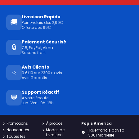
Livraison Rapide
🚚
Point-relais dès 2,99€
Offerte dès 69€
Paiement Sécurisé
🔒
CB, PayPal, Alma
3x sans frais
Avis Clients
⭐
9.6/10 sur 2300+ avis
Avis Garantis
Support Réactif
💬
À votre écoute
Lun-Ven : 9h-18h
Promotions
À propos
Pop's America
Nouveautés
Modes de
1 Rue francis davso
Livraison
13001 Marseille
Toutes les