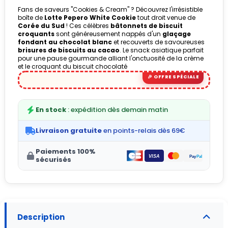
Fans de saveurs "Cookies & Cream" ? Découvrez l'irrésistible
boîte de
Lotte Pepero White Cookie
tout droit venue de
(1 avis)
Corée du Sud
! Ces célèbres
bâtonnets de biscuit
croquants
sont généreusement nappés d'un
glaçage
fondant au chocolat blanc
et recouverts de savoureuses
brisures de biscuits au cacao
. Le snack asiatique parfait
pour une pause gourmande alliant l'onctuosité de la crème
et le croquant du biscuit chocolaté
En stock
: expédition dès demain matin
Livraison gratuite
en points-relais dès 69€
Paiements 100%
sécurisés
Description