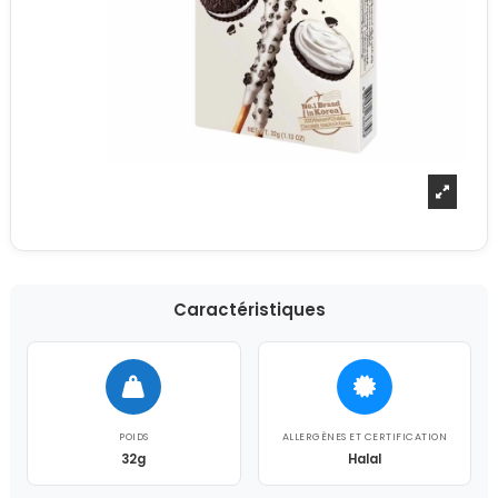
Caractéristiques
POIDS
ALLERGÈNES ET CERTIFICATION
32g
Halal