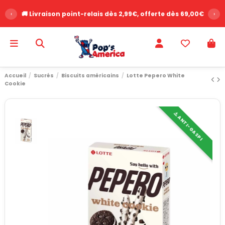
‹
🚚 Livraison point-relais dès 2,99€, offerte dès 69,00€
›
Accueil
Sucrés
Biscuits américains
Lotte Pepero White
Cookie
⚠️ ANTI-GASPI