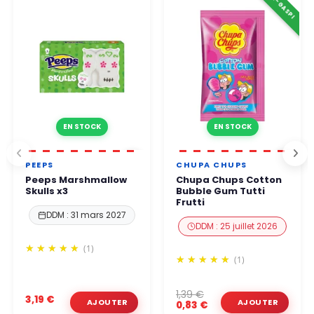
⚠️ ANTI-GASPI
ouvrées.
Vous pouvez commander en toute confiance.
EN STOCK
EN STOCK
PEEPS
CHUPA CHUPS
Peeps Marshmallow
Chupa Chups Cotton
Skulls x3
Bubble Gum Tutti
Frutti
DDM : 31 mars 2027
DDM : 25 juillet 2026
(1)
(1)
1,39 €
3,19 €
0,83 €