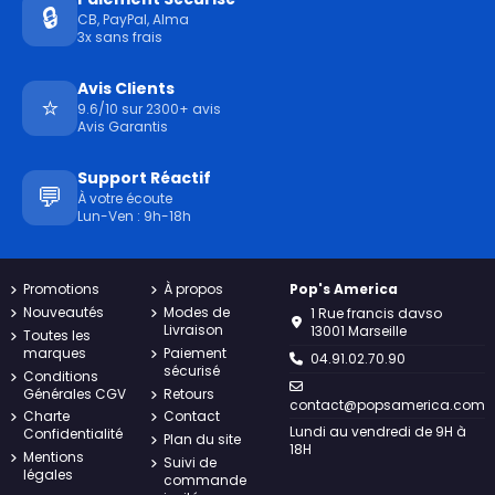
🔒
CB, PayPal, Alma
3x sans frais
Avis Clients
⭐
9.6/10 sur 2300+ avis
Avis Garantis
Support Réactif
💬
À votre écoute
Lun-Ven : 9h-18h
Promotions
À propos
Pop's America
Nouveautés
Modes de
1 Rue francis davso
Livraison
13001 Marseille
Toutes les
marques
Paiement
04.91.02.70.90
sécurisé
Conditions
Générales CGV
Retours
contact@popsamerica.com
Charte
Contact
Lundi au vendredi de 9H à
Confidentialité
Plan du site
18H
Mentions
Suivi de
légales
commande