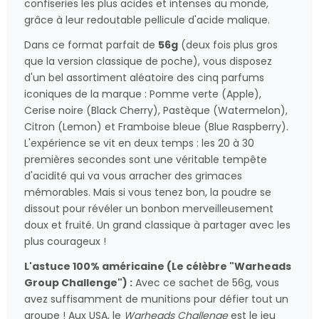
confiseries les plus acides et intenses au monde,
grâce à leur redoutable pellicule d'acide malique.
Dans ce format parfait de
56g
(deux fois plus gros
que la version classique de poche), vous disposez
d'un bel assortiment aléatoire des cinq parfums
iconiques de la marque : Pomme verte (Apple),
Cerise noire (Black Cherry), Pastèque (Watermelon),
Citron (Lemon) et Framboise bleue (Blue Raspberry).
L'expérience se vit en deux temps : les 20 à 30
premières secondes sont une véritable tempête
d'acidité qui va vous arracher des grimaces
mémorables. Mais si vous tenez bon, la poudre se
dissout pour révéler un bonbon merveilleusement
doux et fruité. Un grand classique à partager avec les
plus courageux !
L'astuce 100% américaine (Le célèbre "Warheads
Group Challenge") :
Avec ce sachet de 56g, vous
avez suffisamment de munitions pour défier tout un
groupe ! Aux USA, le
Warheads Challenge
est le jeu