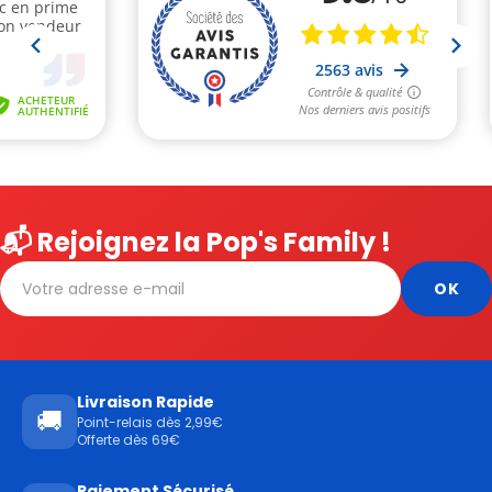
📬 Rejoignez la Pop's Family !
Livraison Rapide
🚚
Point-relais dès 2,99€
Offerte dès 69€
Paiement Sécurisé