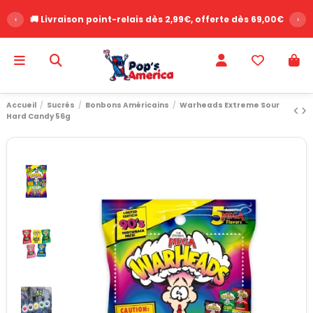
‹
🚚 Livraison point-relais dès 2,99€, offerte dès 69,00€
›
Accueil
Sucrés
Bonbons Américains
Warheads Extreme Sour
Hard Candy 56g