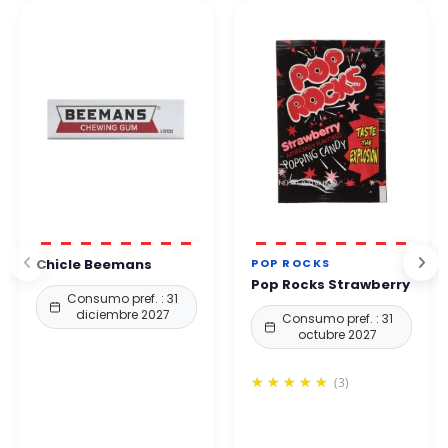
Por teléfono. Nuestro equipo le responde en un plazo de 24 a
protección reforzados.
48 horas laborables
.
Puede comprar con total confianza.
POP ROCKS
Chicle Beemans
Pop Rocks Strawberry
Consumo pref. : 31
diciembre 2027
Consumo pref. : 31
octubre 2027
(3)