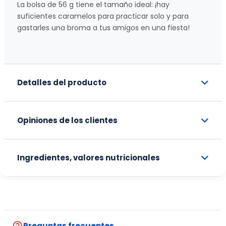
La bolsa de 56 g tiene el tamaño ideal: ¡hay
suficientes caramelos para practicar solo y para
gastarles una broma a tus amigos en una fiesta!
Detalles del producto
Opiniones de los clientes
Ingredientes, valores nutricionales
help_outline
Preguntas frecuentes