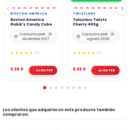
BOSTON AMERICA
TWIZZLERS
Boston America
Twizzlers Twists
Rubik's Candy Cube
Cherry 453g
Consumo pref. : 31
Consumo pref. : 31
diciembre 2027
agosto 2026
(1)
(1)
5,99 €
8,99 €
Los clientes que adquirieron este producto también
compraron: