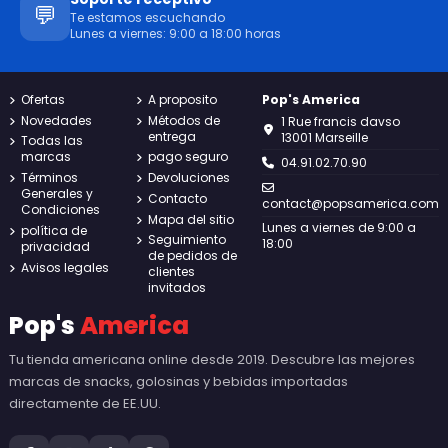
💬
Te estamos escuchando
Lunes a viernes: 9:00 a 18:00 horas
Ofertas
A proposito
Pop's America
Novedades
Métodos de
1 Rue francis davso
entrega
13001 Marseille
Todas las
marcas
pago seguro
04.91.02.70.90
Términos
Devoluciones
Generales y
Contacto
contact@popsamerica.com
Condiciones
Mapa del sitio
Lunes a viernes de 9:00 a
política de
Seguimiento
18:00
privacidad
de pedidos de
Avisos legales
clientes
invitados
Pop's
America
Tu tienda americana online desde 2019. Descubre las mejores
marcas de snacks, golosinas y bebidas importadas
directamente de EE.UU.