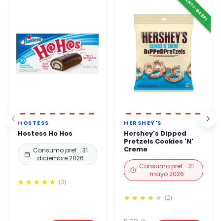
⚠️ ANTI-GASPI
48 horas laborables
.
Puede comprar con total confianza.
HOSTESS
HERSHEY'S
Hostess Ho Hos
Hershey's Dipped
Pretzels Cookies 'N'
Creme
Consumo pref. : 31
diciembre 2026
Consumo pref. : 31
mayo 2026
(3)
(2)