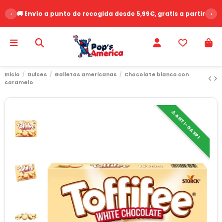
‹
🚚 Envío a punto de recogida desde 5,99€, gratis a partir de 
›
Inicio
Dulces
Galletas americanas
Chocolate blanco con
caramelo
⚠️ ANTI-GASPI