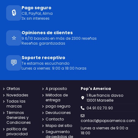
Pago seguro
🔒
CB, PayPal, Alma
3x sin intereses
Opiniones de clientes
⭐
9.6/10 basado en más de 2300 reseñas
Reseñas garantizadas
Soporte receptivo
💬
Te estamos escuchando
Lunes a viernes: 9:00 a 18:00 horas
Ofertas
A proposito
Pop's America
Novedades
Métodos de
1 Rue francis davso
entrega
13001 Marseille
Todas las
marcas
pago seguro
04.91.02.70.90
Términos
Devoluciones
Generales y
Contacto
contact@popsamerica.com
Condiciones
Mapa del sitio
Lunes a viernes de 9:00 a
política de
Seguimiento
18:00
privacidad
de pedidos de