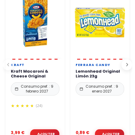
KRAFT
FERRARA CANDY
Kraft Macaroni &
Lemonhead Original
Cheese Original
Limón 23g
Consumo pref. : 9
Consumo pref. : 9
febrero 2027
enero 2027
(24)
3,99 €
0,89 €