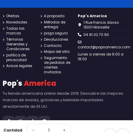
Ofertas
A proposito
Pop's America
Novedades
Métodos de
1 Rue francis davso
entrega
13001 Marseille
Todas las
marcas
pago seguro
04.91.02.70.90
Términos
Devoluciones
Generales y
Contacto
contact@popsamerica.com
Condiciones
Mapa del sitio
Lunes a viernes de 9:00 a
política de
Seguimiento
18:00
privacidad
de pedidos de
Avisos legales
clientes
invitados
Pop's
America
Tu tienda americana online desde 2019. Descubre las mejores
marcas de snacks, golosinas y bebidas importadas
directamente de EE.UU.
−
+
Cantidad