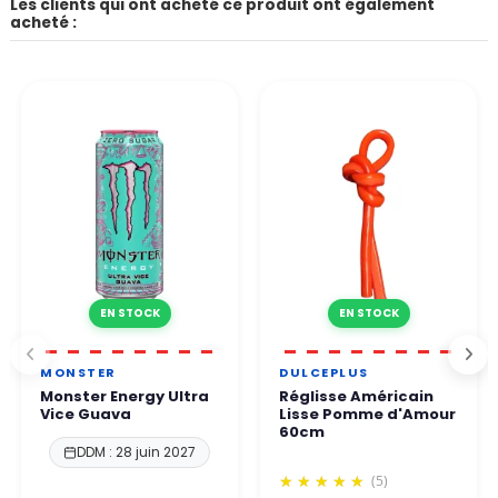
Les clients qui ont acheté ce produit ont également
acheté :
EN STOCK
EN STOCK
MONSTER
DULCEPLUS
Monster Energy Ultra
Réglisse Américain
Vice Guava
Lisse Pomme d'Amour
60cm
DDM : 28 juin 2027
(5)