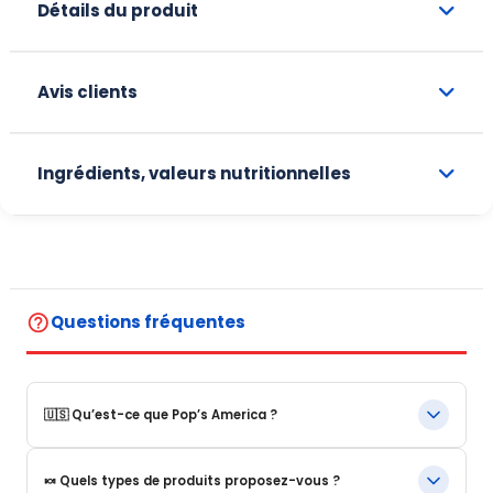
Détails du produit
Avis clients
Ingrédients, valeurs nutritionnelles
help_outline
Questions fréquentes
🇺🇸 Qu’est-ce que Pop’s America ?
Pop’s America est une boutique en ligne spécialisée dans les
🍬 Quels types de produits proposez-vous ?