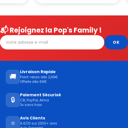
📬 Rejoignez la Pop's Family !
Livraison Rapide
🚚
Point-relais dès 2,99€
Offerte dès 69€
Paiement Sécurisé
🔒
CB, PayPal, Alma
3x sans frais
Avis Clients
⭐
9.6/10 sur 2300+ avis
Avis Garantis