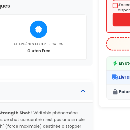
J'acce
ques
dispon
ALLERGÈNES ET CERTIFICATION
Gluten Free
En s
Livra
Paie
 Strength Shot
! Véritable phénomène
s, ce shot concentré n'est pas une simple
gth" (force maximale) destinée à stopper