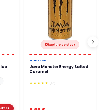
Rupture de stock
MONSTER
R
Blue
Java Monster Energy Salted
R
Caramel
S
7
(18)
5,99 €
3