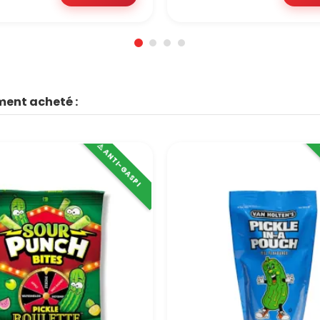
ment acheté :
⚠️ ANTI-GASPI