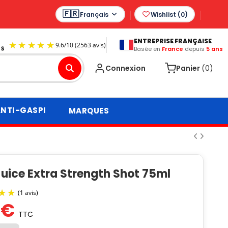
Français
Wishlist (
0
)
ENTREPRISE FRANÇAISE
Basée en
France
depuis
5 ans
9.6
/
10
(2563 avis)
Connexion
Panier
(0)
NTI-GASPI
MARQUES
Juice Extra Strength Shot 75ml
 €
TTC
(1 avis)