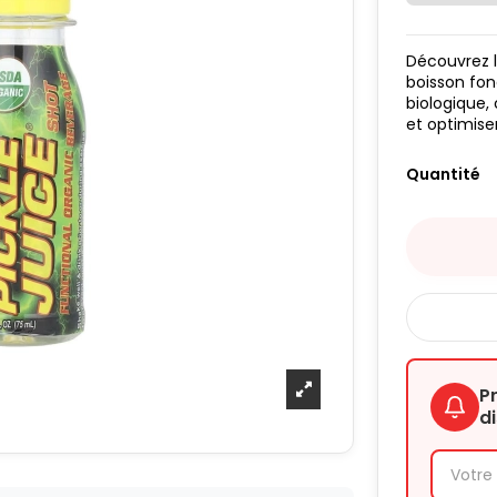
Découvrez 
boisson fon
biologique
et optimiser
Quantité
P
d