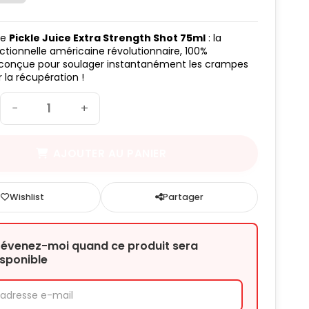
le
Pickle Juice Extra Strength Shot 75ml
: la
ctionnelle américaine révolutionnaire, 100%
, conçue pour soulager instantanément les crampes
 la récupération !
−
+
AJOUTER AU PANIER
Wishlist
Partager
révenez-moi quand ce produit sera
isponible