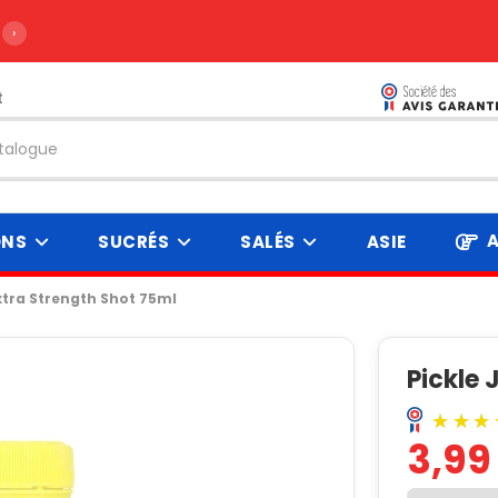
›
t
A
ONS
SUCRÉS
SALÉS
ASIE
Extra Strength Shot 75ml
Pickle 
3,99