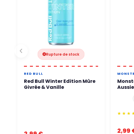
Rupture de stock
RED BULL
MONST
Red Bull Winter Edition Mûre
Monste
Givrée & Vanille
Aussie
2,99 
2,99 €