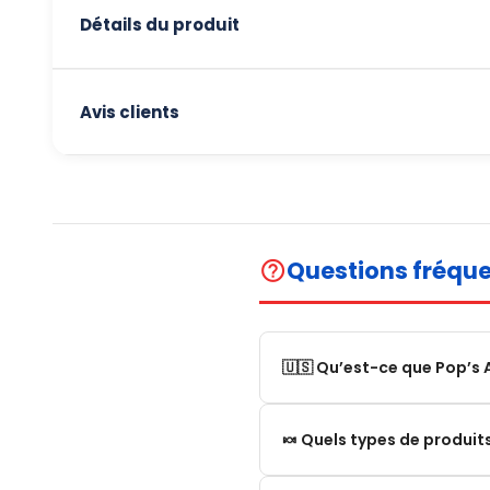
Détails du produit
Avis clients
Questions fréqu
help_outline
🇺🇸 Qu’est-ce que Pop’s 
Pop’s America est une bout
🍬 Quels types de produi
États-Unis.