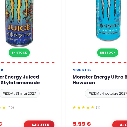
EN STOCK
EN STOCK
ER
MONSTER
r Energy Juiced
Monster Energy Ultra 
 Style Lemonade
Hawaïan
DDM : 31 mai 2027
DDM : 4 octobre 202
(16)
(1)
€
5,99 €