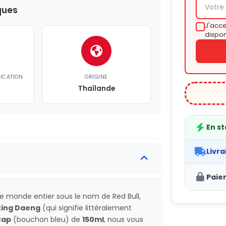
ques
J'acce
dispon
FICATION
ORIGINE
Thaïlande
En s
Livra
Paie
e monde entier sous le nom de Red Bull,
ting Daeng
(qui signifie littéralement
Cap
(bouchon bleu) de
150ml
, nous vous