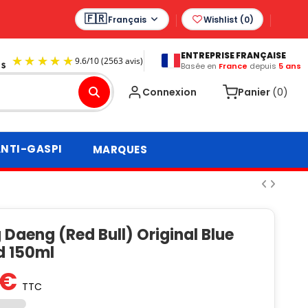
Français
Wishlist (
0
)
ENTREPRISE FRANÇAISE
Basée en
France
depuis
5 ans
9.6
/
10
(2563 avis)
Connexion
Panier
(0)
NTI-GASPI
MARQUES
 Daeng (Red Bull) Original Blue
 150ml
 €
TTC