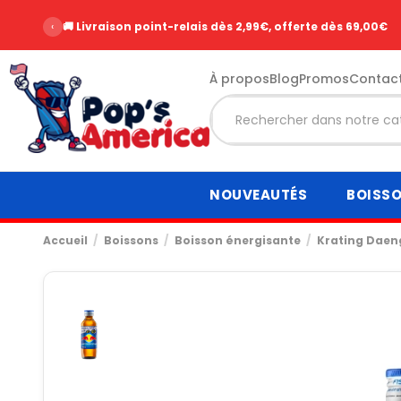
‹
🚚 Livraison point-relais dès 2,99€, offerte dès 69,00€
À propos
Blog
Promos
Contac
NOUVEAUTÉS
BOISS
Accueil
Boissons
Boisson énergisante
Krating Daeng