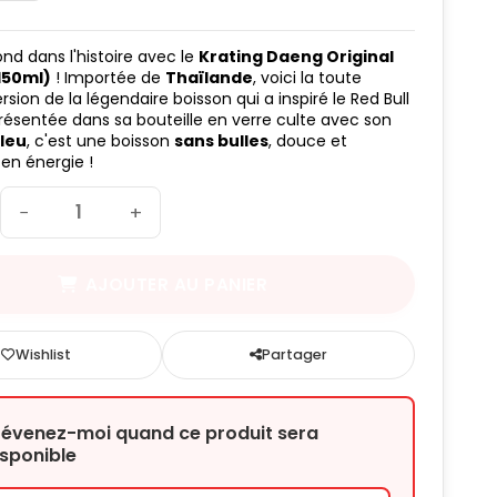
ond dans l'histoire avec le
Krating Daeng Original
150ml)
! Importée de
Thaïlande
, voici la toute
sion de la légendaire boisson qui a inspiré le Red Bull
ésentée dans sa bouteille en verre culte avec son
leu
, c'est une boisson
sans bulles
, douce et
en énergie !
−
+
AJOUTER AU PANIER
Wishlist
Partager
révenez-moi quand ce produit sera
isponible