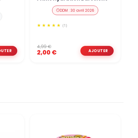
T
DDM : 30 avril 2026
(1)
4,99 €
2,00 €
1