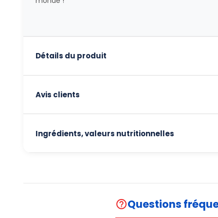
monde !
Détails du produit
Avis clients
Ingrédients, valeurs nutritionnelles
Questions fréqu
help_outline