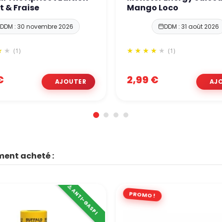
t & Fraise
Mango Loco
DDM : 30 novembre 2026
DDM : 31 août 2026
(1)
(1)
€
2,99 €
ment acheté :
⚠️ ANTI-GASPI
PROMO !