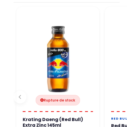
Par téléphone Notre équip
Vous pouvez commander en
Rupture de stock
Krating Daeng (Red Bull)
RED BU
Extra Zinc 145ml
Red Bu