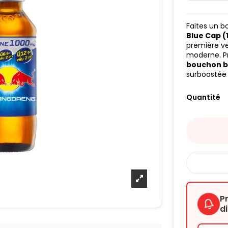
Faites un b
Blue Cap (
première ver
moderne. Pr
bouchon b
surboostée 
Quantité
P
d