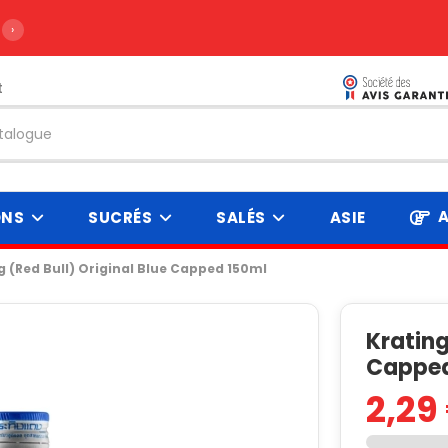
›
t
A
ONS
SUCRÉS
SALÉS
ASIE
 (Red Bull) Original Blue Capped 150ml
Krating
Capped
2,29