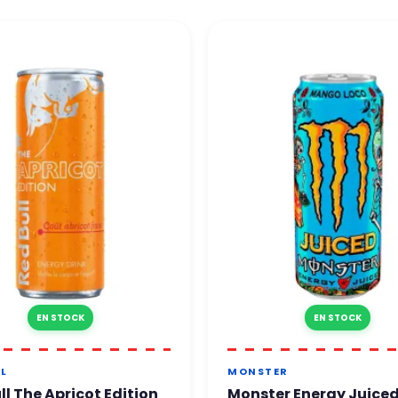
e vous répond sous 24 à 48h ouvrées.
 toute confiance.
EN STOCK
EN STOCK
LL
MONSTER
ll The Apricot Edition
Monster Energy Juice