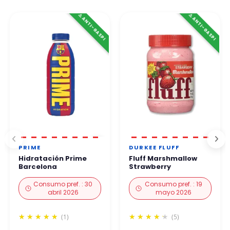
⚠️ ANTI-GASPI
⚠️ ANTI-GASPI
PRIME
DURKEE FLUFF
Hidratación Prime
Fluff Marshmallow
Barcelona
Strawberry
Consumo pref. : 30
Consumo pref. : 19
abril 2026
mayo 2026
(1)
(5)