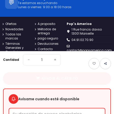
💬
Te estamos escuchando
Lunes a viernes: 9:00 a 18:00 horas
Ofertas
A proposito
Pop's America
Novedades
Métodos de
1 Rue francis davso
entrega
13001 Marseille
Todas las
marcas
pago seguro
04.91.02.70.90
Términos
Devoluciones
Generales y
Contacto
contact@popsamerica.com
Condiciones
Mapa del sitio
Lunes a viernes de 9:00 a
política de
−
+
Seguimiento
Cantidad
18:00
privacidad
de pedidos de
Avisos legales
clientes
invitados
AÑADIR AL CARRITO
Pop's
America
Tu tienda americana online desde 2019. Descubre las mejores
marcas de snacks, golosinas y bebidas importadas
Avísame cuando esté disponible
directamente de EE.UU.