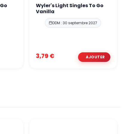
 Go
Wyler's Light Singles To Go
S
Vanilla
M
DDM : 30 septembre 2027
3,79 €
3