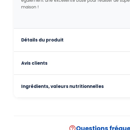
également une excellente base pour réaliser de super
maison !
Détails du produit
Avis clients
Ingrédients, valeurs nutritionnelles
Questions fréqu
help_outline