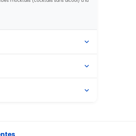
bes mocktails (cocktails sans alcool) à la
entes