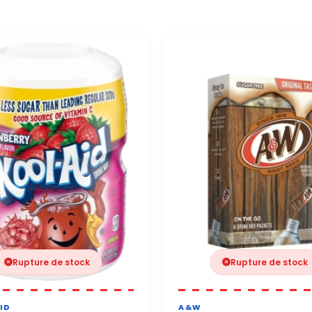
 100 % sécurisés grâce à des protocoles de protection renforcés.
e vous répond sous 24 à 48h ouvrées.
 toute confiance.
Rupture de stock
Rupture de stock
ID
A&W