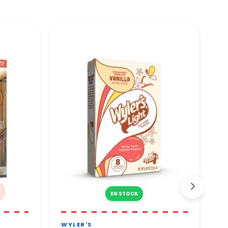
EN STOCK
WYLER'S
S