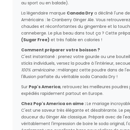
au sport ou en balade).
La légendaire marque
Canada Dry
a décliné l'une de
Américains : le Cranberry Ginger Ale. Vous retrouverez 
chaudes et réconfortantes du gingembre et la touche
canneberge. Le plus beau dans tout ça ? Cette prép
(Sugar Free)
et très faible en calories !
Comment préparer votre boisson ?
C'est instantané : prenez votre gourde ou une bouteil
sticks individuels, versez la poudre à l'intérieur, seco
100% américaine :
mélangez cette poudre dans de l'ea
l'illusion parfaite du véritable soda Canada Dry !
Sur
Pop's America
, retrouvez les meilleures poudres
expédiés rapidement partout en Europe.
Chez Pop's America on aime :
Le mariage incroyabl
C'est une saveur très élégante et désaltérante. Le pe
douceur du Ginger Ale classique. Préparé avec de l'ea
véritablement l'impression de boire le soda original, l