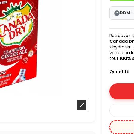
DDM
:
?
Retrouvez l
Canada Dr
s'hydrater :
votre eau l
tout
100% 
Quantité