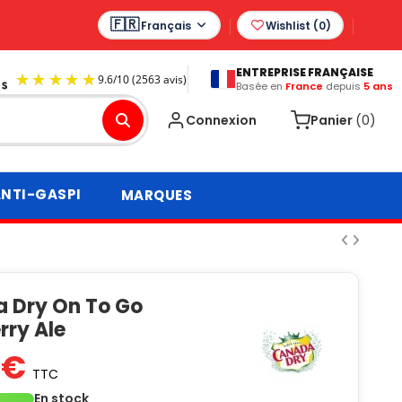
Français
Wishlist (
0
)
ENTREPRISE FRANÇAISE
Basée en
France
depuis
5 ans
9.6
/
10
(2563 avis)
Connexion
Panier
(0)
NTI-GASPI
MARQUES
 Dry On To Go
rry Ale
 €
TTC
En stock