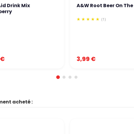
id Drink Mix
A&W Root Beer On The
berry
(1)
 €
3,99 €
ment acheté :