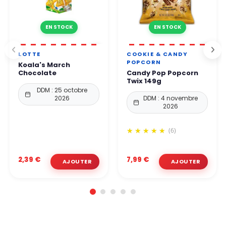
EN STOCK
EN STOCK
LOTTE
COOKIE & CANDY
POPCORN
Koala's March
Chocolate
Candy Pop Popcorn
Twix 149g
DDM : 25 octobre
2026
DDM : 4 novembre
2026
(6)
2,39 €
7,99 €