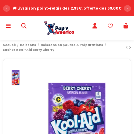
‹
🚚 Livraison point-relais dès 2,99€, offerte dès 69,00€
›
Accueil
Boissons
Boissons en poudre & Préparations
Sachet Kool-Aid Berry Cherry