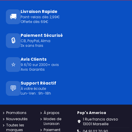
Livraison Rapide
🚚
Point-relais dès 2,99€
Offerte dès 69€
Paiement Sécurisé
🔒
CB, PayPal, Alma
3x sans frais
Avis Clients
⭐
9.6/10 sur 2300+ avis
Avis Garantis
Support Réactif
💬
À votre écoute
Lun-Ven : 9h-18h
Promotions
À propos
Pop's America
Nouveautés
Modes de
1 Rue francis davso
Livraison
13001 Marseille
Toutes les
marques
Paiement
04.91.02.70.90