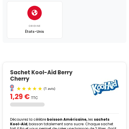
ORIGINE
États-Unis
Sachet Kool-Aid Berry
Cherry
1,29 €
TTC
Découvrez la célèbre
boisson Américaine,
les
sachets
Kool-Aid
, boisson totalement sans sucre. Chaque sachet
fait 4,8g et vous permet de créer une boisson de 2 litres. Goût