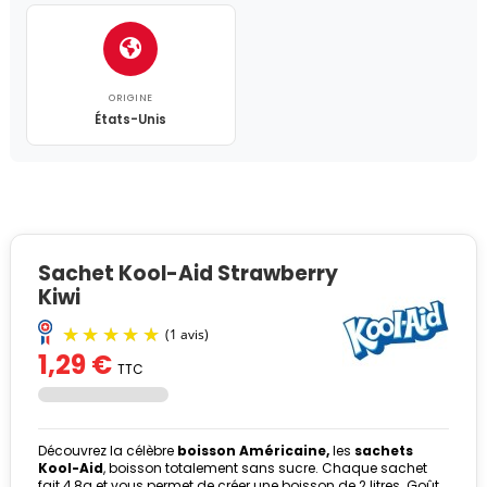
ORIGINE
États-Unis
Sachet Kool-Aid Strawberry
Kiwi
1,29 €
TTC
Découvrez la célèbre
boisson Américaine,
les
sachets
Kool-Aid
, boisson totalement sans sucre. Chaque sachet
fait 4,8g et vous permet de créer une boisson de 2 litres. Goût