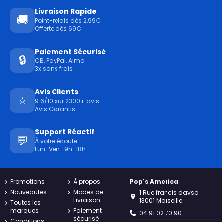
Livraison Rapide
🚚
Point-relais dès 2,99€
Offerte dès 69€
Paiement Sécurisé
🔒
CB, PayPal, Alma
3x sans frais
Avis Clients
⭐
9.6/10 sur 2300+ avis
Avis Garantis
Support Réactif
💬
À votre écoute
Lun-Ven : 9h-18h
Promotions
À propos
Pop's America
Nouveautés
Modes de
1 Rue francis davso
Livraison
13001 Marseille
Toutes les
marques
Paiement
04.91.02.70.90
sécurisé
Conditions