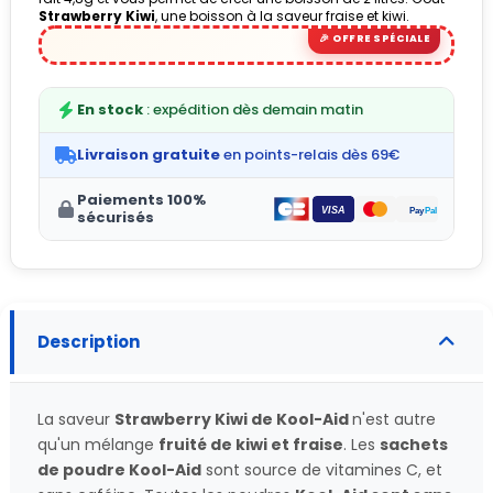
Strawberry Kiwi
, une boisson à la saveur fraise et kiwi.
(1 avis)
En stock
: expédition dès demain matin
Livraison gratuite
en points-relais dès 69€
Paiements 100%
sécurisés
Description
La saveur
Strawberry Kiwi
de Kool-Aid
n'est autre
qu'un mélange
fruité de kiwi et fraise
. Les
sachets
de poudre Kool-Aid
sont source de vitamines C, et