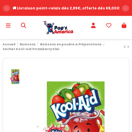
‹
🚚 Livraison point-relais dès 2,99€, offerte dès 69,00€
›
Accueil
Boissons
Boissons en poudre & Préparations
Sachet Kool-Aid Strawberry Kiwi