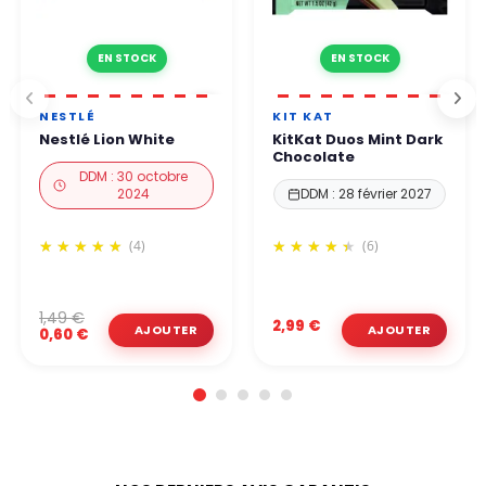
EN STOCK
EN STOCK
NESTLÉ
KIT KAT
Nestlé Lion White
KitKat Duos Mint Dark
Chocolate
DDM : 30 octobre
2024
DDM : 28 février 2027
(4)
(6)
1,49 €
2,99 €
0,60 €