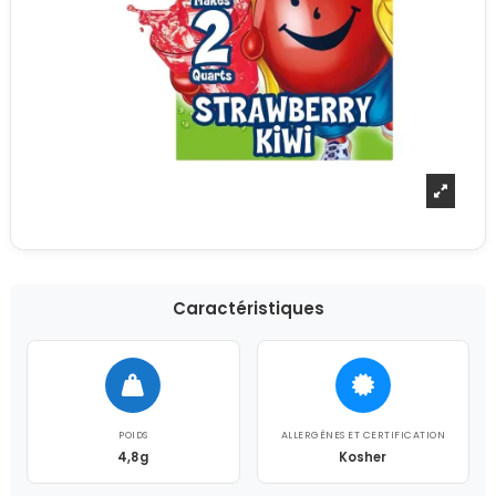
Caractéristiques
POIDS
ALLERGÈNES ET CERTIFICATION
4,8g
Kosher