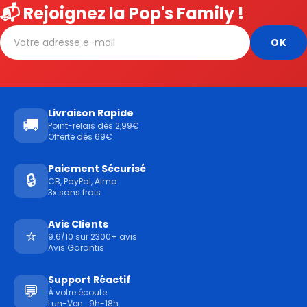
📬 Rejoignez la Pop's Family !
Livraison Rapide
🚚
Point-relais dès 2,99€
Offerte dès 69€
Paiement Sécurisé
🔒
CB, PayPal, Alma
3x sans frais
Avis Clients
⭐
9.6/10 sur 2300+ avis
Avis Garantis
Support Réactif
💬
À votre écoute
Lun-Ven : 9h-18h