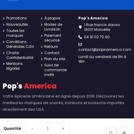
Promotions
À propos
Pop's America
Nouveautés
Modes de
1 Rue francis davso
Livraison
13001 Marseille
Toutes les
marques
Paiement
04.91.02.70.90
sécurisé
Conditions
Générales CGV
Retours
contact@popsamerica.com
Charte
Contact
Lundi au vendredi de 9H à
Confidentialité
Plan du site
18H
Mentions
Suivi de
légales
commande
invité
Pop's
America
Votre épicerie américaine en ligne depuis 2019. Découvrez les
meilleures marques de snacks, bonbons et boissons importés
directement des USA.
−
+
Quantité