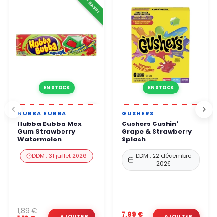
⚠️ ANTI-GASPI
EN STOCK
EN STOCK
HUBBA BUBBA
GUSHERS
Hubba Bubba Max
Gushers Gushin'
Gum Strawberry
Grape & Strawberry
Watermelon
Splash
DDM : 31 juillet 2026
DDM : 22 décembre
2026
1,89 €
7,99 €