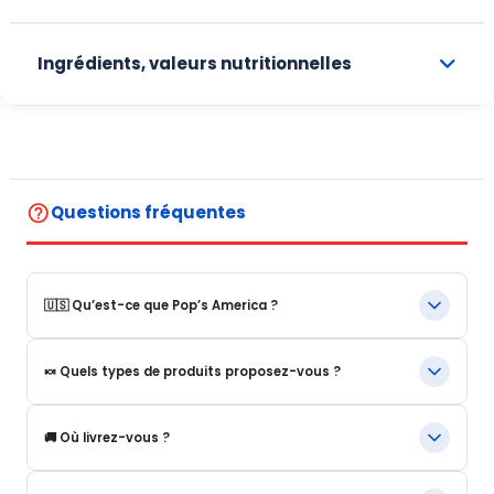
Ingrédients, valeurs nutritionnelles
help_outline
Questions fréquentes
🇺🇸 Qu’est-ce que Pop’s America ?
Pop’s America est une boutique en ligne spécialisée dans les
🍬 Quels types de produits proposez-vous ?
produits alimentaires et boissons emblématiques des États-
Unis.
Nous proposons notamment :
Nous proposons une sélection de produits authentiques,
🚚 Où livrez-vous ?
originaux et souvent introuvables en Europe.
Boissons américaines Snacks et confiseries.