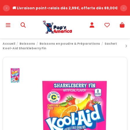
‹
🚚 Livraison point-relais dès 2,99€, offerte dès 69,00€
›
Accueil
Boissons
Boissons en poudre & Préparations
Sachet
Kool-Aid Sharkleberry Fin