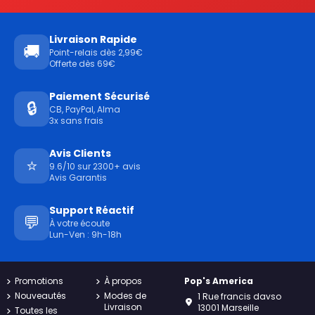
Livraison Rapide
🚚
Point-relais dès 2,99€
Offerte dès 69€
Paiement Sécurisé
🔒
CB, PayPal, Alma
3x sans frais
Avis Clients
⭐
9.6/10 sur 2300+ avis
Avis Garantis
Support Réactif
💬
À votre écoute
Lun-Ven : 9h-18h
Promotions
À propos
Pop's America
Nouveautés
Modes de
1 Rue francis davso
Livraison
13001 Marseille
Toutes les