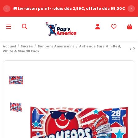
‹
🚚 Livraison point-relais dès 2,99€, offerte dès 69,00€
›
Accueil
Sucrés
Bonbons Américains
Airheads Bars Mini Red,
White & Blue 30 Pack