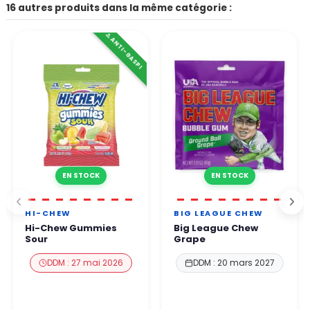
Le formulaire de contact du site, l’adresse email indiquée sur le
16 autres produits dans la même catégorie :
Autres moyens de paiement disponibles selon votre pays
site.
👉 Tous les paiements sont 100 % sécurisés grâce à des
⚠️ ANTI-GASPI
Par téléphone Notre équipe vous répond sous 24 à 48h
protocoles de protection renforcés.
ouvrées.
Vous pouvez commander en toute confiance.
EN STOCK
EN STOCK
HI-CHEW
BIG LEAGUE CHEW
Hi-Chew Gummies
Big League Chew
Sour
Grape
DDM : 27 mai 2026
DDM : 20 mars 2027