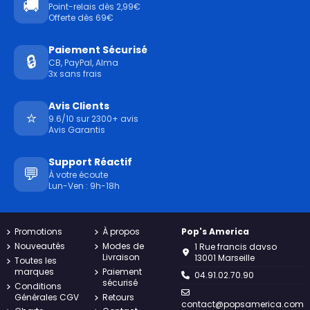
🚚
Point-relais dès 2,99€
Offerte dès 69€
Paiement Sécurisé
🔒
CB, PayPal, Alma
3x sans frais
Avis Clients
⭐
9.6/10 sur 2300+ avis
Avis Garantis
Support Réactif
💬
À votre écoute
Lun-Ven : 9h-18h
Promotions
À propos
Pop's America
Nouveautés
Modes de
1 Rue francis davso
Livraison
13001 Marseille
Toutes les
marques
Paiement
04.91.02.70.90
sécurisé
Conditions
Générales CGV
Retours
contact@popsamerica.com