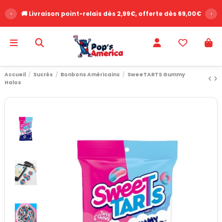
‹
🚚 Livraison point-relais dès 2,99€, offerte dès 69,00€
›
Accueil
Sucrés
Bonbons Américains
SweeTARTS Gummy
Halos