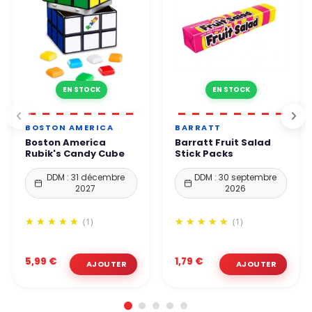
EN STOCK
EN STOCK
BOSTON AMERICA
BARRATT
Boston America
Barratt Fruit Salad
Rubik's Candy Cube
Stick Packs
DDM : 31 décembre
DDM : 30 septembre
2027
2026
(1)
(1)
5,99 €
1,79 €