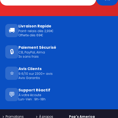
Livraison Rapide
🚚
Point-relais dès 2,99€
Offerte dès 69€
Paiement Sécurisé
🔒
CB, PayPal, Alma
3x sans frais
Avis Clients
⭐
9.6/10 sur 2300+ avis
Avis Garantis
Support Réactif
💬
À votre écoute
Lun-Ven : 9h-18h
Promotions
À propos
Pop's America