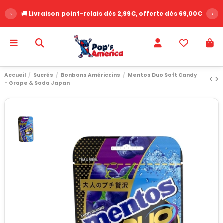
‹
🚚 Livraison point-relais dès 2,99€, offerte dès 69,00€
›
Accueil
Sucrés
Bonbons Américains
Mentos Duo Soft Candy
- Grape & Soda Japan