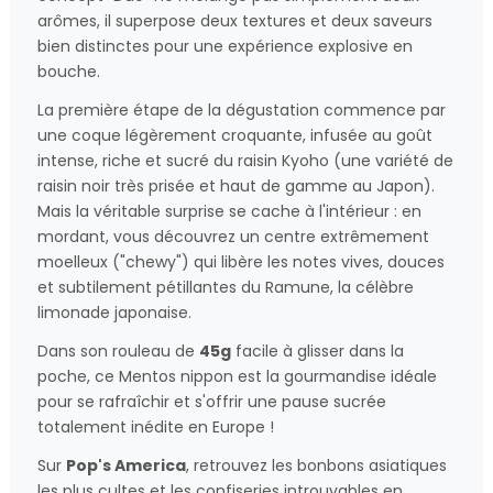
arômes, il superpose deux textures et deux saveurs
bien distinctes pour une expérience explosive en
bouche.
La première étape de la dégustation commence par
une coque légèrement croquante, infusée au goût
intense, riche et sucré du raisin Kyoho (une variété de
raisin noir très prisée et haut de gamme au Japon).
Mais la véritable surprise se cache à l'intérieur : en
mordant, vous découvrez un centre extrêmement
moelleux ("chewy") qui libère les notes vives, douces
et subtilement pétillantes du Ramune, la célèbre
limonade japonaise.
Dans son rouleau de
45g
facile à glisser dans la
poche, ce Mentos nippon est la gourmandise idéale
pour se rafraîchir et s'offrir une pause sucrée
totalement inédite en Europe !
Sur
Pop's America
, retrouvez les bonbons asiatiques
les plus cultes et les confiseries introuvables en