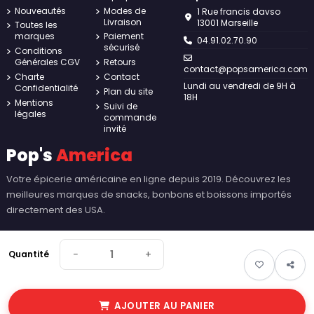
Nouveautés
Modes de
1 Rue francis davso
Livraison
13001 Marseille
Toutes les
marques
Paiement
04.91.02.70.90
sécurisé
Conditions
Générales CGV
Retours
contact@popsamerica.com
Charte
Contact
Lundi au vendredi de 9H à
Confidentialité
Plan du site
18H
Mentions
Suivi de
légales
commande
invité
Pop's
America
Votre épicerie américaine en ligne depuis 2019. Découvrez les
meilleures marques de snacks, bonbons et boissons importés
directement des USA.
−
+
Quantité
AJOUTER AU PANIER