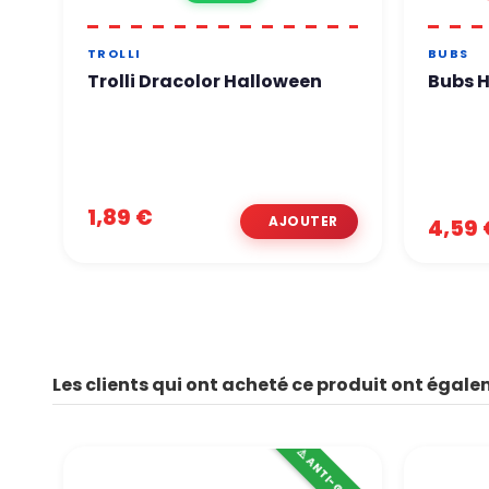
TROLLI
BUBS
Trolli Dracolor Halloween
Bubs H
1,89 €
4,59 
Les clients qui ont acheté ce produit ont égale
⚠️ ANTI-GASPI