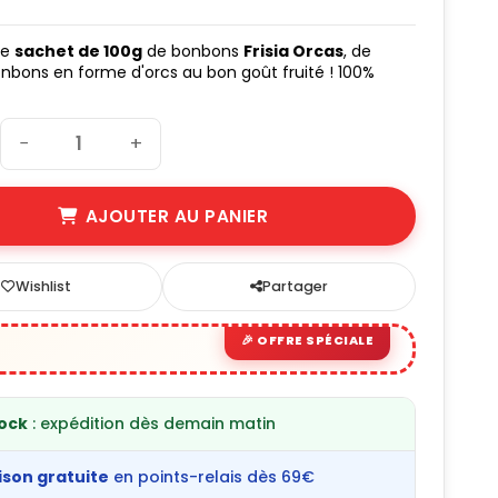
le
sachet de 100g
de bonbons
Frisia Orcas
, de
onbons en forme d'orcs au bon goût fruité ! 100%
−
+
AJOUTER AU PANIER
Wishlist
Partager
tock
: expédition dès demain matin
ison gratuite
en points-relais dès 69€