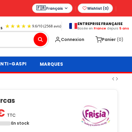
Français
Wishlist (
0
)
ENTREPRISE FRANÇAISE
Basée en
France
depuis
5 ans
9.6
/
10
(2568 avis)
Connexion
Panier
(0)
NTI-GASPI
MARQUES
Orcas
 €
TTC
En stock