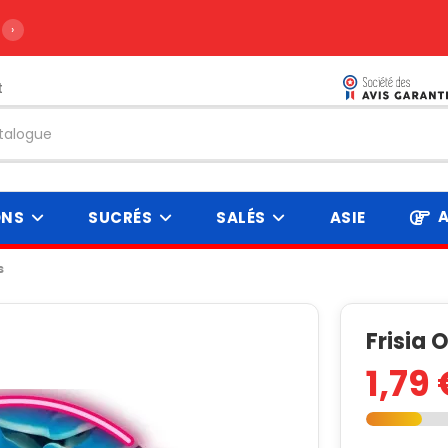
›
t
A
ONS
SUCRÉS
SALÉS
ASIE
s
Frisia 
1,79