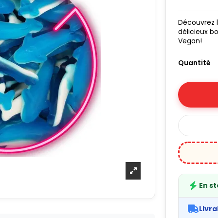
Découvrez 
délicieux b
Vegan!
Quantité
En s
Livra