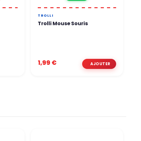
TROLLI
T
Trolli Mouse Souris
T
1,99 €
1