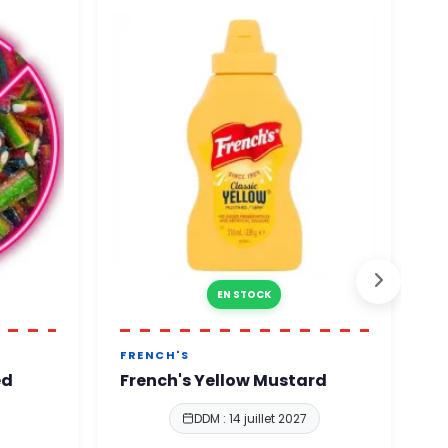
EN STOCK
FRENCH'S
J
ed
French's Yellow Mustard
J
DDM : 14 juillet 2027