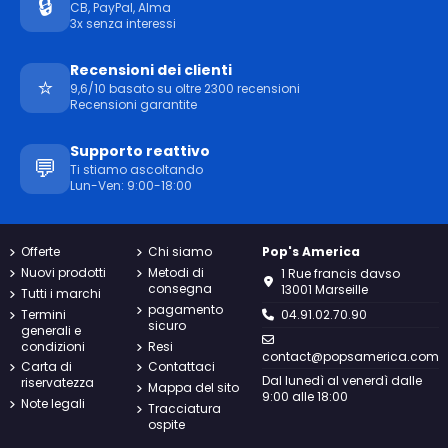
🔒
CB, PayPal, Alma
3x senza interessi
Recensioni dei clienti
⭐
9,6/10 basato su oltre 2300 recensioni
Recensioni garantite
Supporto reattivo
💬
Ti stiamo ascoltando
Lun-Ven: 9:00-18:00
Offerte
Chi siamo
Pop's America
Nuovi prodotti
Metodi di
1 Rue francis davso
consegna
13001 Marseille
Tutti i marchi
pagamento
Termini
04.91.02.70.90
sicuro
generali e
condizioni
Resi
contact@popsamerica.com
Carta di
Contattaci
Dal lunedì al venerdì dalle
riservatezza
Mappa del sito
9:00 alle 18:00
Note legali
Tracciatura
ospite