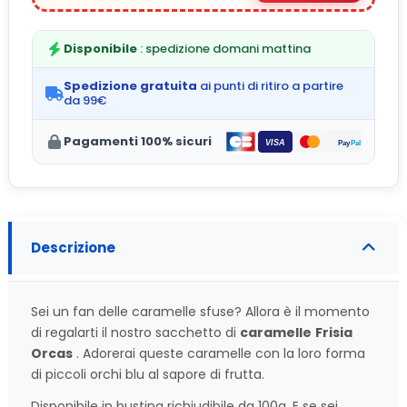
Disponibile
: spedizione domani mattina
Spedizione gratuita
ai punti di ritiro a partire
da 99€
Pagamenti 100% sicuri
Descrizione
Sei un fan delle caramelle sfuse? Allora è il momento
di regalarti il nostro sacchetto di
caramelle
Frisia
Orcas
. Adorerai queste caramelle con la loro forma
di piccoli orchi blu al sapore di frutta.
Disponibile in bustina richiudibile da 100g. E se sei