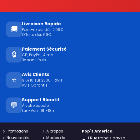
Livraison Rapide
🚚
Point-relais dès 2,99€
Offerte dès 69€
Paiement Sécurisé
🔒
CB, PayPal, Alma
3x sans frais
Avis Clients
⭐
9.6/10 sur 2300+ avis
Avis Garantis
Support Réactif
💬
À votre écoute
Lun-Ven : 9h-18h
Promotions
À propos
Pop's America
Nouveautés
Modes de
1 Rue francis davso