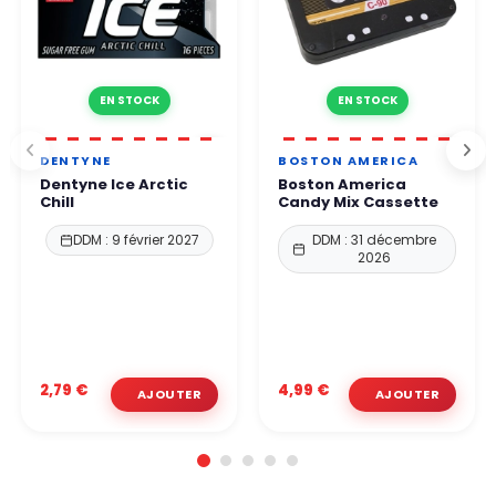
EN STOCK
EN STOCK
DENTYNE
BOSTON AMERICA
Dentyne Ice Arctic
Boston America
Chill
Candy Mix Cassette
DDM : 9 février 2027
DDM : 31 décembre
2026
2,79 €
4,99 €