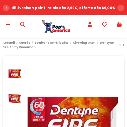
‹
🚚 Livraison point-relais dès 2,99€, offerte dès 69,00€
›
Accueil
Sucrés
Bonbons Américains
Chewing Gum
Dentyne
Fire Spicy Cinnamon