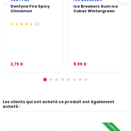
DENTYNE
ICE BREAKERS
Dentyne Fire Spicy
Ice Breakers Gum Ice
Cinnamon
Cubes Wintergreen
(2)
2,79 €
8,99 €
Les clients qui ont acheté ce produit ont également
acheté :
⚠️ ANTI-GASPI