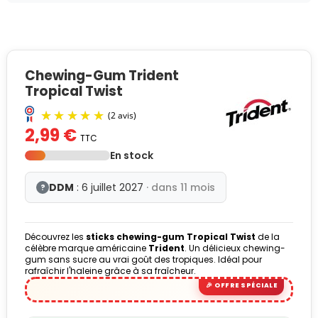
Chewing-Gum Trident
Tropical Twist
2,99 €
TTC
En stock
DDM
: 6 juillet 2027
· dans 11 mois
?
Découvrez les
sticks chewing-gum Tropical Twist
de la
(2 avis)
célèbre marque américaine
Trident
. Un délicieux chewing-
gum sans sucre au vrai goût des tropiques. Idéal pour
rafraîchir l'haleine grâce à sa fraîcheur.