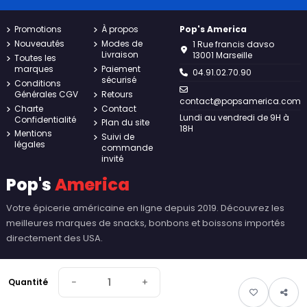
Promotions
À propos
Pop's America
Nouveautés
Modes de
1 Rue francis davso
Livraison
13001 Marseille
Toutes les
marques
Paiement
04.91.02.70.90
sécurisé
Conditions
Générales CGV
Retours
contact@popsamerica.com
Charte
Contact
Lundi au vendredi de 9H à
Confidentialité
Plan du site
18H
Mentions
Suivi de
légales
commande
invité
Pop's
America
Votre épicerie américaine en ligne depuis 2019. Découvrez les
meilleures marques de snacks, bonbons et boissons importés
directement des USA.
−
+
Quantité