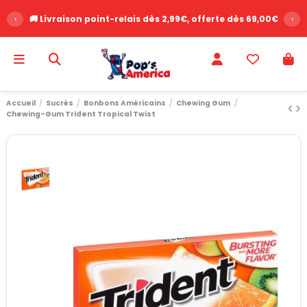
‹
🚚 Livraison point-relais dès 2,99€, offerte dès 69,00€
›
Accueil
Sucrés
Bonbons Américains
Chewing Gum
Chewing-Gum Trident Tropical Twist