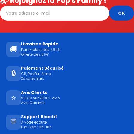
📬 Rejoignez la Pop's Family !
Livraison Rapide
🚚
Point-relais dès 2,99€
Offerte dès 69€
Paiement Sécurisé
🔒
CB, PayPal, Alma
3x sans frais
Avis Clients
⭐
9.6/10 sur 2300+ avis
Avis Garantis
Support Réactif
💬
À votre écoute
Lun-Ven : 9h-18h