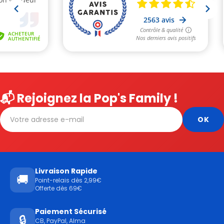
📬 Rejoignez la Pop's Family !
Livraison Rapide
🚚
Point-relais dès 2,99€
Offerte dès 69€
Paiement Sécurisé
🔒
CB, PayPal, Alma