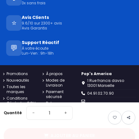
3x sans frais
Avis Clients
⭐
9.6/10 sur 2300+ avis
Avis Garantis
Support Réactif
💬
À votre écoute
Lun-Ven : 9h-18h
Promotions
À propos
Pop's America
Nouveautés
Modes de
1 Rue francis davso
Livraison
13001 Marseille
Toutes les
marques
Paiement
04.91.02.70.90
sécurisé
Conditions
Générales CGV
Retours
contact@popsamerica.com
Charte
Contact
−
+
Quantité
Lundi au vendredi de 9H à
Confidentialité
Plan du site
18H
Mentions
Suivi de
légales
commande
invité
AJOUTER AU PANIER