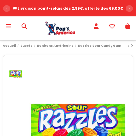
‹
🚚 Livraison point-relais dès 2,99€, offerte dès 69,00€
›
Accueil
Sucrés
Bonbons Américains
Razzles Sour Candy Gum