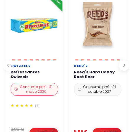
Puede comprar con total confianza.
SWIZZELS
REED'S
Refrescantes
Reed's Hard Candy
Swizzels
Root Beer
Consumo pref. : 31
Consumo pref. : 31
mayo 2026
octubre 2027
(1)
0,99 €
5,99 €