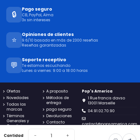
Pago seguro
🔒
CB, PayPal, Alma
3x sin intereses
Opiniones de clientes
⭐
9.6/10 basado en más de 2300 reseñas
Reseñas garantizadas
Soporte receptivo
💬
Te estamos escuchando
Lunes a viernes: 9:00 a 18:00 horas
Ofertas
A proposito
Pop's America
Novedades
Métodos de
1 Rue francis davso
entrega
13001 Marseille
Todas las
marcas
pago seguro
04.91.02.70.90
Términos
Devoluciones
Generales y
Contacto
contact@popsamerica.com
Condiciones
Mapa del sitio
Lunes a viernes de 9:00 a
política de
Seguimiento
−
+
Cantidad
18:00
privacidad