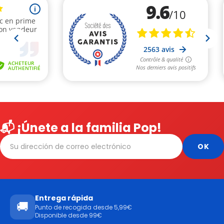
📬 ¡Únete a la familia Pop!
Entrega rápida
🚚
Punto de recogida desde 5,99€
Disponible desde 99€