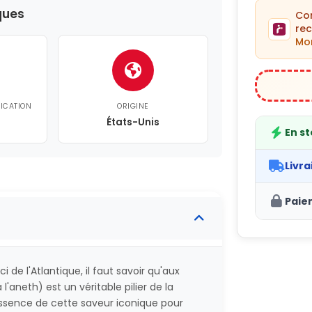
ques
C
re
Mon
FICATION
ORIGINE
États-Unis
En s
Livra
Paie
de l'Atlantique, il faut savoir qu'aux
'aneth) est un véritable pilier de la
essence de cette saveur iconique pour