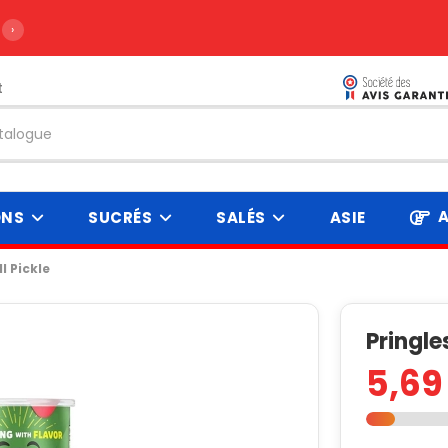
›
t
A
ONS
SUCRÉS
SALÉS
ASIE
ll Pickle
Pringles
5,69