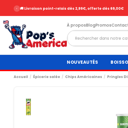
‹
🚚 Livraison point-relais dès 2,99€, offerte dès 69,00€
À propos
Blog
Promos
Contac
NOUVEAUTÉS
BOISS
Accueil
Épicerie salée
Chips Américaines
Pringles Di