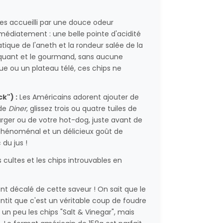
tes accueilli par une douce odeur
médiatement : une belle pointe d'acidité
matique de l'aneth et la rondeur salée de la
piquant et le gourmand, sans aucune
e ou un plateau télé, ces chips ne
k") :
Les Américains adorent ajouter de
 de
Diner
, glissez trois ou quatre tuiles de
urger ou de votre hot-dog, juste avant de
 phénoménal et un délicieux goût de
du jus !
s cultes et les chips introuvables en
nt décalé de cette saveur ! On sait que le
ntit que c'est un véritable coup de foudre
un peu les chips "Salt & Vinegar", mais