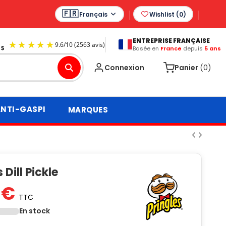
Français
Wishlist (
0
)
ENTREPRISE FRANÇAISE
Basée en
France
depuis
5 ans
9.6
/
10
(2563 avis)
Connexion
Panier
(0)
NTI-GASPI
MARQUES
 Dill Pickle
 €
TTC
En stock