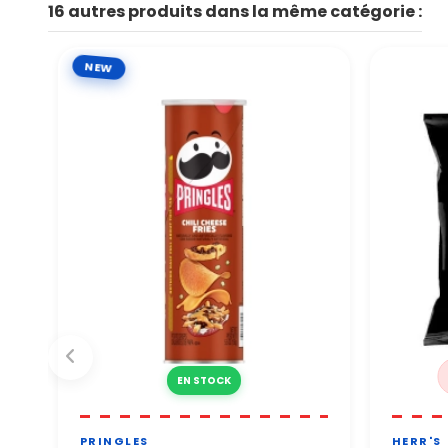
16 autres produits dans la même catégorie :
👉 Tous les paiements sont
Par téléphone Notre équip
Vous pouvez commander en
NEW
EN STOCK
PRINGLES
HERR'S