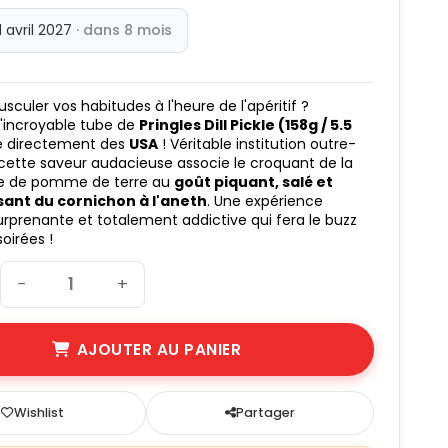
 1 avril 2027
· dans 8 mois
sculer vos habitudes à l'heure de l'apéritif ?
'incroyable tube de
Pringles Dill Pickle (158g / 5.5
 directement des
USA
! Véritable institution outre-
 cette saveur audacieuse associe le croquant de la
ile de pomme de terre au
goût piquant, salé et
sant du cornichon à l'aneth
. Une expérience
urprenante et totalement addictive qui fera le buzz
soirées !
−
+
AJOUTER AU PANIER
Wishlist
Partager