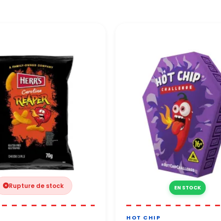
 100 % sécurisés grâce à des protocoles de protection renforcés.
e vous répond sous 24 à 48h ouvrées.
 toute confiance.
Rupture de stock
EN STOCK
HOT CHIP