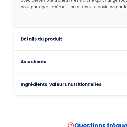
avec cette note d'aneth très fraîche qui change tout
pour partager... même si on a très vite envie de garde
Détails du produit
Avis clients
Ingrédients, valeurs nutritionnelles
Questions fréqu
help_outline