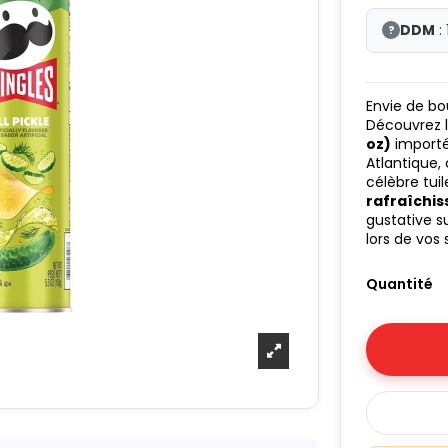
DDM
:
?
Envie de bou
Découvrez l
oz)
importé
Atlantique,
célèbre tu
rafraîchis
gustative s
lors de vos 
Quantité