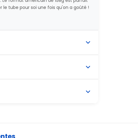
. Le format américain de 158g est parfait
r le tube pour soi une fois qu'on a goûté !
entes