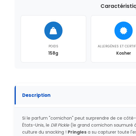
Caractéristi
POIDS
ALLERGÈNES ET CERTI
158g
Kosher
Description
Si le parfum "cornichon" peut surprendre de ce côté-ci 
États-Unis, le
Dill Pickle
(le grand cornichon saumuré à l
culture du snacking !
Pringles
a su capturer toute l'