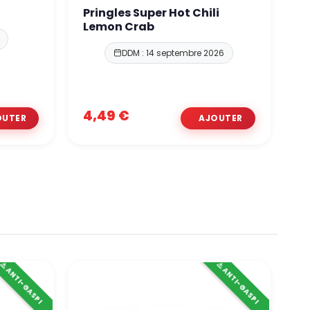
Pringles Super Hot Chili
T
Lemon Crab
DDM : 14 septembre 2026
9,
4,49 €
4
⚠️ ANTI-GASPI
⚠️ ANTI-GASPI