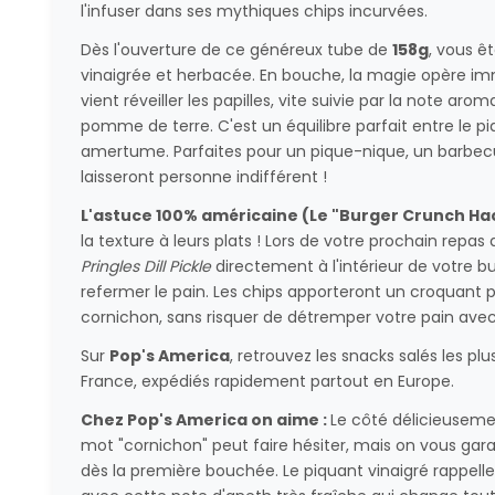
l'infuser dans ses mythiques chips incurvées.
Dès l'ouverture de ce généreux tube de
158g
, vous ê
vinaigrée et herbacée. En bouche, la magie opère im
vient réveiller les papilles, vite suivie par la note aro
pomme de terre. C'est un équilibre parfait entre le 
amertume. Parfaites pour un pique-nique, un barbecu
laisseront personne indifférent !
L'astuce 100% américaine (Le "Burger Crunch Hac
la texture à leurs plats ! Lors de votre prochain repas
Pringles Dill Pickle
directement à l'intérieur de votre b
refermer le pain. Les chips apporteront un croquant
cornichon, sans risquer de détremper votre pain avec 
Sur
Pop's America
, retrouvez les snacks salés les plu
France, expédiés rapidement partout en Europe.
Chez Pop's America on aime :
Le côté délicieuseme
mot "cornichon" peut faire hésiter, mais on vous gara
dès la première bouchée. Le piquant vinaigré rappelle 