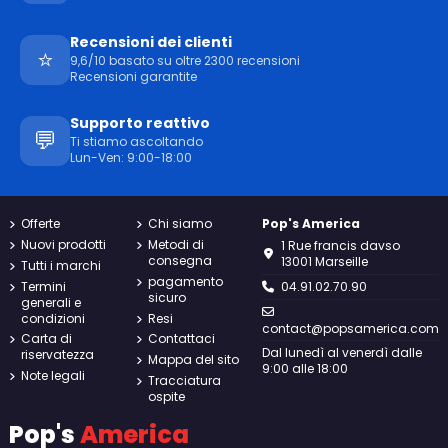
Recensioni dei clienti
⭐
9,6/10 basato su oltre 2300 recensioni
Recensioni garantite
Supporto reattivo
💬
Ti stiamo ascoltando
Lun-Ven: 9:00-18:00
Offerte
Chi siamo
Pop's America
Nuovi prodotti
Metodi di
1 Rue francis davso
consegna
13001 Marseille
Tutti i marchi
pagamento
Termini
04.91.02.70.90
sicuro
generali e
condizioni
Resi
contact@popsamerica.com
Carta di
Contattaci
Dal lunedì al venerdì dalle
riservatezza
Mappa del sito
9:00 alle 18:00
Note legali
Tracciatura
ospite
Pop's
America