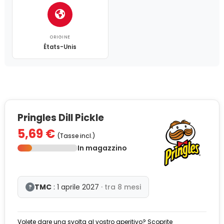
ORIGINE
États-Unis
Pringles Dill Pickle
5,69 €
(Tasse incl.)
In magazzino
TMC
: 1 aprile 2027
· tra 8 mesi
?
Volete dare una svolta al vostro aperitivo? Scoprite