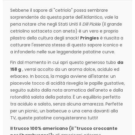
Sebbene il sapore di "cetriolo" possa sembrare
sorprendente da questa parte dell'Atlantico, vale la
pena notare che negli Stati Uniti il
Dill Pickle
(il grande
cetriolino sottaceto con aneto) è un vero e proprio
pilastro della cultura degli snack!
Pringles
è riuscita a
catturare l'essenza stessa di questo sapore iconico e
a infonderlo nelle sue leggendarie patatine curve.
Fin dal momento in cui apri questo generoso tubo
da
158 g
, verrai accolto da un aroma dolce, acidulo ed
erbaceo. In bocca, la magia avviene all'istante: un
piacevole tocco di acidità risveglia le papille gustative,
seguito subito dalla nota aromatica dell'aneto e dalla
rotondità salata della patata. È un equilibrio perfetto
tra acidulo e salato, senza alcuna amarezza. Perfette
per un picnic, un barbecue o una cena davanti alla
TV, queste patatine conquisteranno tutti!
Il trucco 100% americano (il "trucco croccante