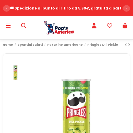
‹
🚚 Spedizione al punto di ritiro da 5,99€, gratuita a partire d
›
Home
Spuntini salati
Patatine americane
Pringles Dill Pickle