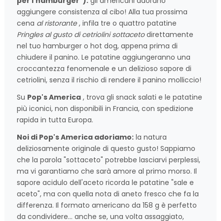
per l'hamburger"):
gli americani adorano
aggiungere consistenza al cibo! Alla tua prossima
cena
al ristorante
, infila tre o quattro patatine
Pringles al gusto di cetriolini sottaceto
direttamente
nel tuo hamburger o hot dog, appena prima di
chiudere il panino. Le patatine aggiungeranno una
croccantezza fenomenale e un delizioso sapore di
cetriolini, senza il rischio di rendere il panino molliccio!
Su
Pop's America
, trova gli snack salati e le patatine
più iconici, non disponibili in Francia, con spedizione
rapida in tutta Europa.
Noi di Pop's America adoriamo:
la natura
deliziosamente originale di questo gusto! Sappiamo
che la parola "sottaceto" potrebbe lasciarvi perplessi,
ma vi garantiamo che sarà amore al primo morso. Il
sapore acidulo dell'aceto ricorda le patatine "sale e
aceto", ma con quella nota di aneto fresco che fa la
differenza. Il formato americano da 158 g è perfetto
da condividere... anche se, una volta assaggiato,