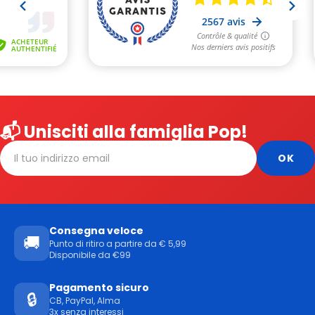
📬 Unisciti alla famiglia Pop!
Consegna veloce
🚚
Punto di ritiro a partire da € 5,99
Disponibile da €99
Pagamento sicuro
🔒
CB, PayPal, Alma
3x senza interessi