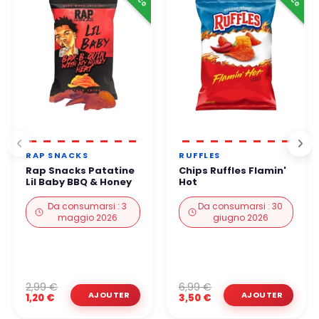
Potete ordinare in tutta tranquillità.
RAP SNACKS
RUFFLES
Rap Snacks Patatine
Chips Ruffles Flamin'
Lil Baby BBQ & Honey
Hot
Da consumarsi : 3
Da consumarsi : 30
maggio 2026
giugno 2026
2,99 €
6,99 €
1,20 €
3,50 €