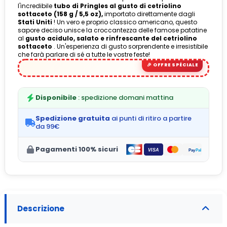
l'incredibile
tubo di Pringles al gusto di cetriolino
sottaceto (158 g / 5,5 oz),
importato direttamente dagli
Stati Uniti
! Un vero e proprio classico americano, questo
sapore deciso unisce la croccantezza delle famose patatine
al
gusto acidulo, salato e rinfrescante del cetriolino
sottaceto
. Un'esperienza di gusto sorprendente e irresistibile
che farà parlare di sé a tutte le vostre feste!
Disponibile
: spedizione domani mattina
Spedizione gratuita
ai punti di ritiro a partire
da 99€
Pagamenti 100% sicuri
Descrizione