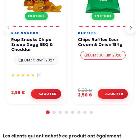
EN STOCK
EN STOCK
RAP SNACKS
RUFFLES
Rap Snacks Chips
Chips Ruffles Sour
Snoop Dogg BBQ &
Cream & Onion 184g
Cheddar
DDM : 30 juin 2026
DDM : 5 avril 2027
(1)
6,99 €
2,99 €
3,50 €
Les clients qui ont acheté ce produit ont également