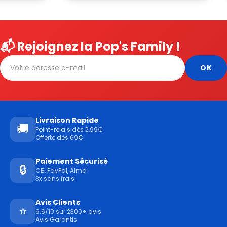
📬 Rejoignez la Pop's Family !
Livraison Rapide
🚚
Point-relais dès 2,99€
Offerte dès 69€
Paiement Sécurisé
🔒
CB, PayPal, Alma
3x sans frais
Avis Clients
⭐
9.6/10 sur 2300+ avis
Avis Garantis