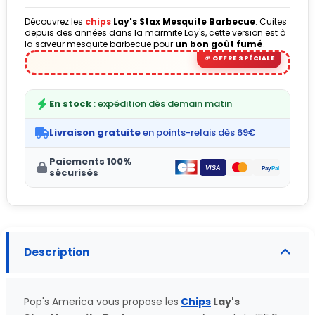
Découvrez les
chips
Lay's Stax Mesquite Barbecue
. Cuites
depuis des années dans la marmite Lay's, cette version est à
la saveur mesquite barbecue pour
un bon goût fumé
.
(1 avis)
En stock
: expédition dès demain matin
Livraison gratuite
en points-relais dès 69€
Paiements 100%
sécurisés
Description
Pop's America vous propose les
Chips
Lay's