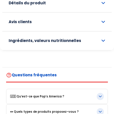
Détails du produit
Avis clients
Ingrédients, valeurs nutritionnelles
help_outline
Questions fréquentes
🇺🇸 Qu’est-ce que Pop’s America ?
Pop’s America est une boutique en ligne spécialisée dans les
🍬 Quels types de produits proposez-vous ?