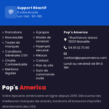
Support Réactif
💬
À votre écoute
Lun-Ven : 9h-18h
Promotions
À propos
Pop's America
Nouveautés
Modes de
1 Rue francis davso
Livraison
13001 Marseille
Toutes les
marques
Paiement
04.91.02.70.90
sécurisé
Conditions
Générales CGV
Retours
contact@popsamerica.com
Charte
Contact
Lundi au vendredi de 9H à
Confidentialité
Plan du site
18H
Mentions
Suivi de
légales
commande
invité
Pop's
America
Votre épicerie américaine en ligne depuis 2019. Découvrez les
meilleures marques de snacks, bonbons et boissons importés
directement des USA.