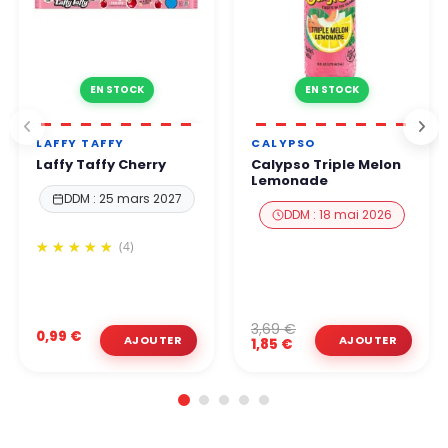
EN STOCK
EN STOCK
LAFFY TAFFY
CALYPSO
Laffy Taffy Cherry
Calypso Triple Melon
Lemonade
DDM : 25 mars 2027
DDM : 18 mai 2026
(4)
3,69 €
0,99 €
1,85 €