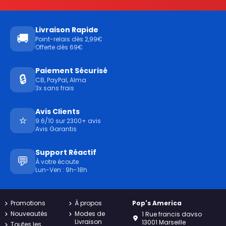
Livraison Rapide
🚚
Point-relais dès 2,99€
Offerte dès 69€
Paiement Sécurisé
🔒
CB, PayPal, Alma
3x sans frais
Avis Clients
⭐
9.6/10 sur 2300+ avis
Avis Garantis
Support Réactif
💬
À votre écoute
Lun-Ven : 9h-18h
Promotions
À propos
Pop's America
Nouveautés
Modes de
1 Rue francis davso
Livraison
13001 Marseille
Toutes les