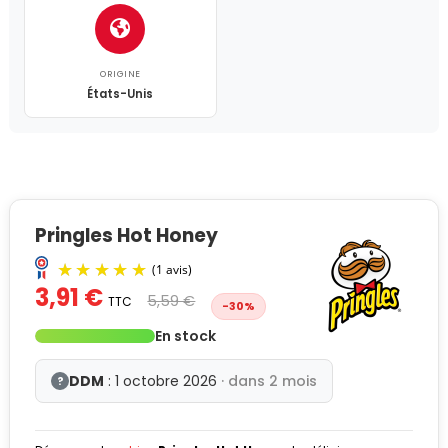
ORIGINE
États-Unis
Pringles Hot Honey
3,91 €
5,59 €
TTC
-30%
En stock
DDM
: 1 octobre 2026
· dans 2 mois
?