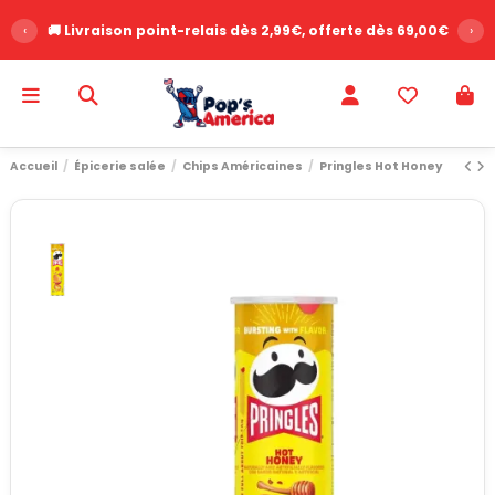
‹
🚚 Livraison point-relais dès 2,99€, offerte dès 69,00€
›
Accueil
Épicerie salée
Chips Américaines
Pringles Hot Honey