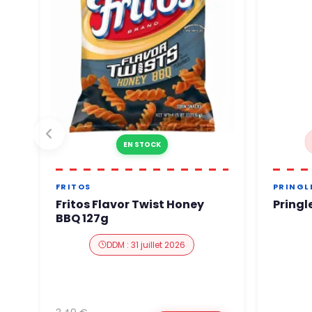
EN STOCK
FRITOS
PRINGL
Fritos Flavor Twist Honey
Pringl
BBQ 127g
DDM : 31 juillet 2026