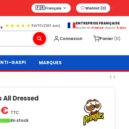
Français
Wishlist (
0
)
ENTREPRISE FRANÇAISE
Basée en
France
depuis
5 ans
9.6
/
10
(2561 avis)
Connexion
Panier
(0)
NTI-GASPI
MARQUES
s All Dressed
 €
TTC
En stock