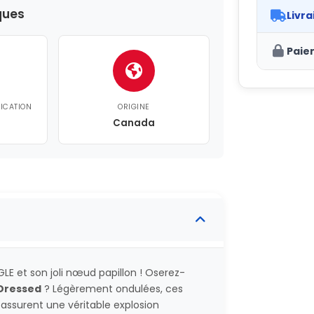
ques
Livra
Paie
FICATION
ORIGINE
Canada
LE et son joli nœud papillon ! Oserez-
 Dressed
? Légèrement ondulées, ces
 assurent une véritable explosion