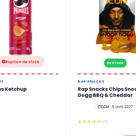
Rupture de stock
EN STOCK
ES
RAP SNACKS
es Ketchup
Rap Snacks Chips Sno
Dogg BBQ & Cheddar
DDM : 5 avril 2027
(1)