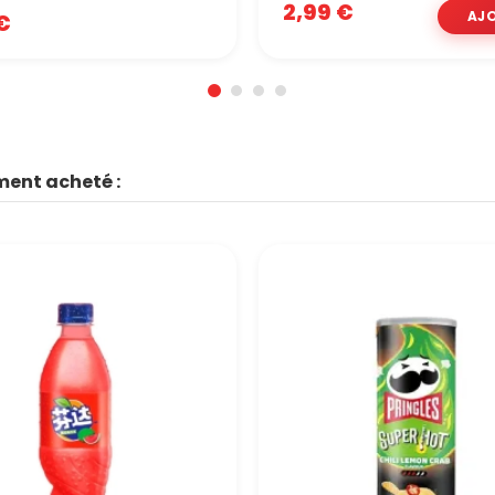
2,99 €
€
ment acheté :