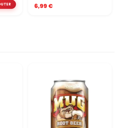
3,
1
6,99 €
P