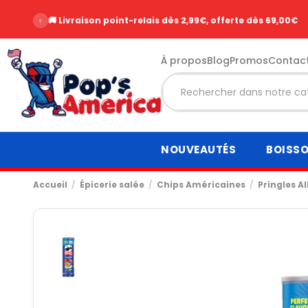
‹
🚚 Livraison point-relais dès 2,99€, offerte dès 69,00€
À propos
Blog
Promos
Contac
NOUVEAUTÉS
BOISS
Accueil
Épicerie salée
Chips Américaines
Pringles A