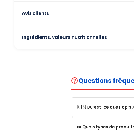
Avis clients
Ingrédients, valeurs nutritionnelles
Questions fréqu
help_outline
🇺🇸 Qu’est-ce que Pop’s 
Pop’s America est une bout
🍬 Quels types de produi
États-Unis.