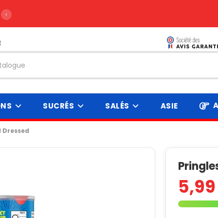
›
t
A
ONS
SUCRÉS
SALÉS
ASIE
ll Dressed
Pringle
5,99