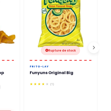
Rupture de stock
FRITO-LAY
H
op
Funyuns Original Big
H
7
(1)