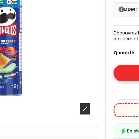
DDM
:
?
Découvrez 
de sucré et
Quantité
En s