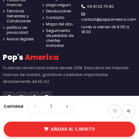
marcas
pago seguro
04.91.02.70.90
Términos
Devoluciones
Generales y
Contacto
contact@popsamerica.com
Condiciones
Mapa del sitio
Lunes a viernes de 9:00 a
política de
Seguimiento
18:00
privacidad
de pedidos de
Avisos legales
clientes
invitados
Pop's
America
Tu tienda americana online desde 2019. Descubre las mejores
marcas de snacks, golosinas y bebidas importadas
directamente de EE.UU.
−
+
Cantidad
© 2026 Pop's America. Todos los derechos reservados - Made by
New
AÑADIR AL CARRITO
Keys
.