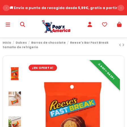
‹
🚚 Envío a punto de recogida desde 5,99€, gratis a partir de 
›
Inicio
Dulces
Barras de chocolate
Reese's Bar Fast Break
tamaño de refrigerio
⚠️ ANTI-GASPI
¡EN OFERTA!