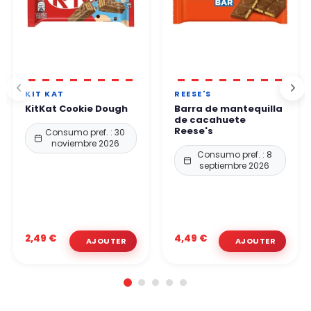
KIT KAT
REESE'S
KitKat Cookie Dough
Barra de mantequilla
de cacahuete
Reese's
Consumo pref. : 30
noviembre 2026
Consumo pref. : 8
septiembre 2026
2,49 €
4,49 €