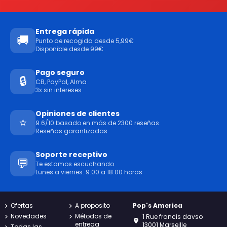
Entrega rápida
🚚
Punto de recogida desde 5,99€
Disponible desde 99€
Pago seguro
🔒
CB, PayPal, Alma
3x sin intereses
Opiniones de clientes
⭐
9.6/10 basado en más de 2300 reseñas
Reseñas garantizadas
Soporte receptivo
💬
Te estamos escuchando
Lunes a viernes: 9:00 a 18:00 horas
Ofertas
A proposito
Pop's America
Novedades
Métodos de
1 Rue francis davso
entrega
13001 Marseille
Todas las