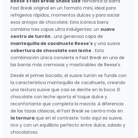
Reese's Fast Break Snack Size
reinventa la barra
Fast Break original en un formato mini, ideal para
refrigerios rápidos, momentos dulces y para saciar
esos antojos de chocolate. Esta icónica barra
combina tres capas ultra indulgentes: un
suave
centro de turrón
, una generosa capa de
mantequilla de cacahuete Reese's
y una suave
cobertura de chocolate con leche
. Esta
combinación única convierte a Fast Break en una de
las barras más cremosas y masticables de Reese's.
Desde el primer bocado, el suave turrón se funde con
la característica mantequilla de cacahuete, creando
una textura suave que casi se derrite en la boca. El
chocolate con leche aporta el toque dulce y
reconfortante que completa la mezcla. A diferencia
de las tazas clásicas, el Fast Break se centra más en
la ternura
que en el contraste: todo aquí es suave,
rico y con un equilibrio perfecto entre dulce, salado y
chocolatoso.