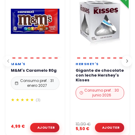
M&M'S
HERSHEY'S
M&M's Caramelo 80g
Gigante de chocolate
con leche Hershey's
Kisses
Consumo pref. : 31
enero 2027
Consumo pref. : 30
junio 2026
(3)
10,99 €
4,99 €
5,50 €