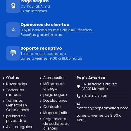
Pago seguro
🔒
CB, PayPal, Alma
3x sin intereses
Opiniones de clientes
⭐
9.6/10 basado en más de 2300 reseñas
Reseñas garantizadas
Soporte receptivo
💬
Te estamos escuchando
Lunes a viernes: 9:00 a 18:00 horas
Ofertas
A proposito
Pop's America
Novedades
Métodos de
1 Rue francis davso
entrega
13001 Marseille
Todas las
marcas
pago seguro
04.91.02.70.90
Términos
Devoluciones
Generales y
Contacto
contact@popsamerica.com
Condiciones
Mapa del sitio
Lunes a viernes de 9:00 a
política de
Seguimiento
18:00
privacidad
de pedidos de
Avisos legales
clientes