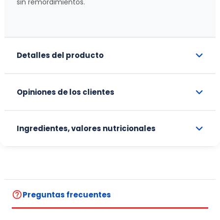
sin remordimientos.
Detalles del producto
Opiniones de los clientes
Ingredientes, valores nutricionales
help_outline
Preguntas frecuentes