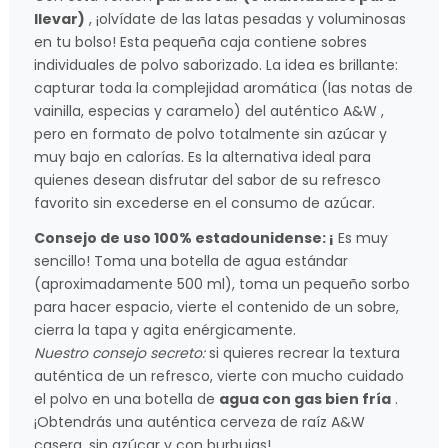
llevar)
, ¡olvídate de las latas pesadas y voluminosas
en tu bolso! Esta pequeña caja contiene sobres
individuales de polvo saborizado. La idea es brillante:
capturar toda la complejidad aromática (las notas de
vainilla, especias y caramelo) del auténtico A&W ,
pero en formato de polvo totalmente sin azúcar y
muy bajo en calorías. Es la alternativa ideal para
quienes desean disfrutar del sabor de su refresco
favorito sin excederse en el consumo de azúcar.
Consejo de uso 100% estadounidense: ¡
Es muy
sencillo! Toma una botella de agua estándar
(aproximadamente 500 ml), toma un pequeño sorbo
para hacer espacio, vierte el contenido de un sobre,
cierra la tapa y agita enérgicamente.
Nuestro consejo secreto:
si quieres recrear la textura
auténtica de un refresco, vierte con mucho cuidado
el polvo en una botella de
agua con gas bien fría
.
¡Obtendrás una auténtica cerveza de raíz A&W
casera, sin azúcar y con burbujas!