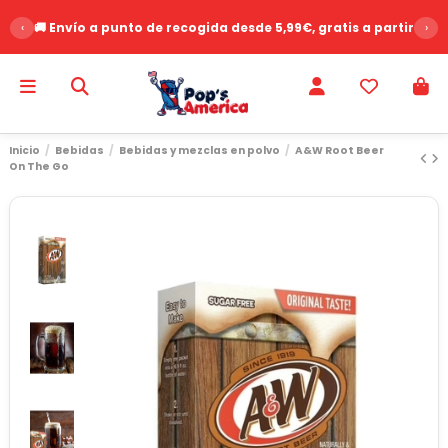
‹
🚚 Envío a punto de recogida desde 5,99€, gratis a partir de 
›
Inicio
Bebidas
Bebidas y mezclas en polvo
A&W Root Beer
On The Go