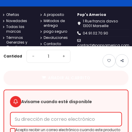
Ofertas
A proposito
Pop's America
Novedades
Métodos de
1 Rue francis davso
entrega
13001 Marseille
Todas las
marcas
pago seguro
04.91.02.70.90
Términos
Devoluciones
Generales y
Contacto
contact@popsamerica.com
Condiciones
Mapa del sitio
Lunes a viernes de 9:00 a
política de
−
+
Seguimiento
Cantidad
18:00
privacidad
de pedidos de
Avisos legales
clientes
invitados
AÑADIR AL CARRITO
Pop's
America
Tu tienda americana online desde 2019. Descubre las mejores
marcas de snacks, golosinas y bebidas importadas
Avísame cuando esté disponible
directamente de EE.UU.
Acepto recibir un correo electrónico cuando este producto