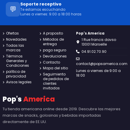
Soporte receptivo
💬
Te estamos escuchando
Lunes a viernes: 9:00 a 18:00 horas
Ofertas
A proposito
Pop's America
Novedades
Métodos de
1 Rue francis davso
entrega
13001 Marseille
Todas las
marcas
pago seguro
04.91.02.70.90
Términos
Devoluciones
Generales y
Contacto
contact@popsamerica.com
Condiciones
Mapa del sitio
Lunes a viernes de 9:00 a
política de
Seguimiento
18:00
privacidad
de pedidos de
Avisos legales
clientes
invitados
Pop's
America
Tu tienda americana online desde 2019. Descubre las mejores
marcas de snacks, golosinas y bebidas importadas
directamente de EE.UU.