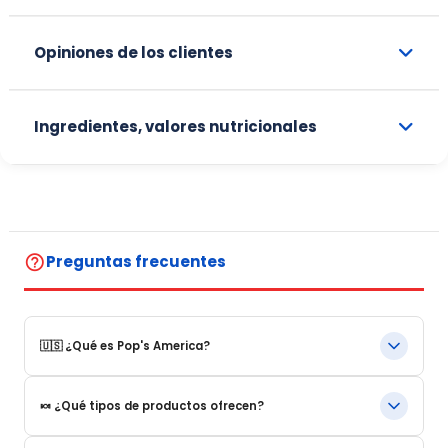
Opiniones de los clientes
Ingredientes, valores nutricionales
help_outline
Preguntas frecuentes
🇺🇸 ¿Qué es Pop's America?
Pop's America es una tienda online especializada en
🍬 ¿Qué tipos de productos ofrecen?
productos alimentarios y bebidas emblemáticas de Estados
Unidos. Ofrecemos una selección de productos auténticos,