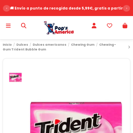
‹
🚚 Envío a punto de recogida desde 5,99€, gratis a partir de 
›
Inicio
Dulces
Dulces americanos
Chewing Gum
Chewing-
Gum Trident Bubble Gum