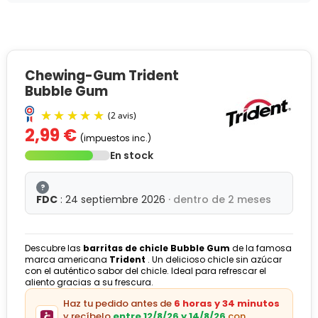
Chewing-Gum Trident
Bubble Gum
2,99 €
(impuestos inc.)
En stock
?
FDC
: 24 septiembre 2026
· dentro de 2 meses
(2 avis)
Descubre las
barritas de chicle Bubble Gum
de la famosa
marca americana
Trident
. Un delicioso chicle sin azúcar
con el auténtico sabor del chicle. Ideal para refrescar el
aliento gracias a su frescura.
Haz tu pedido antes de
6 horas y 34 minutos
y recíbelo
entre 12/8/26 y 14/8/26
con