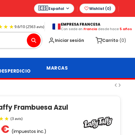
Español
Wishlist (
0
)
EMPRESA FRANCESA
Con sede en
Francia
desde hace
5 años
9.6
/
10
(2563 avis)
Iniciar sesión
Carrito
(0)
MARCAS
DESPERDICIO
Taffy Frambuesa Azul
 €
(impuestos inc.)