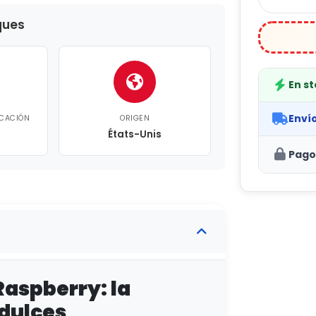
ques
En s
Enví
ICACIÓN
ORIGEN
États-Unis
Pago
Raspberry: la
 dulces