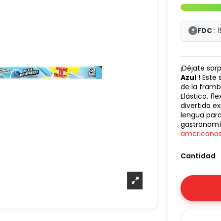
FDC
: 
?
¡Déjate sor
Azul
! Este 
de la framb
Elástico, f
divertida e
lengua para
gastronomía
americano
Cantidad