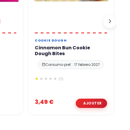
COOKIE DOUGH
F
Cinnamon Bun Cookie
C
Dough Bites
C
B
Consumo pref. : 17 febrero 2027
(1)
3,49 €
3