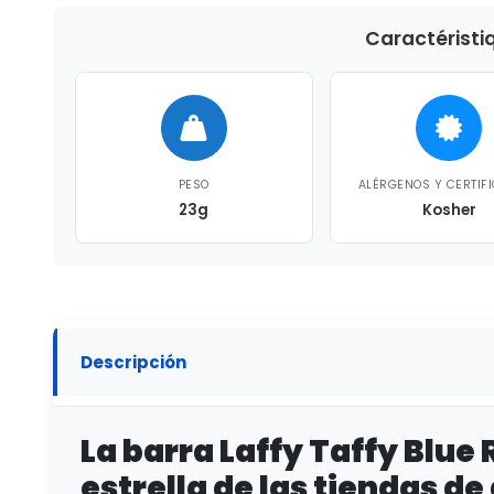
Caractéristi
PESO
ALÉRGENOS Y CERTIF
23g
Kosher
Descripción
La barra Laffy Taffy Blue 
estrella de las tiendas de