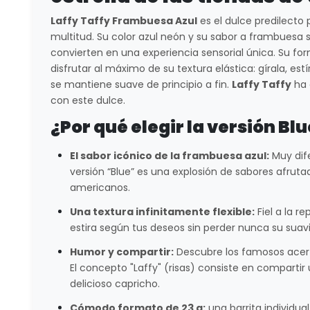
Laffy Taffy Frambuesa Azul
es el dulce predilecto
multitud. Su color azul neón y su sabor a frambuesa si
convierten en una experiencia sensorial única. Su fo
disfrutar al máximo de su textura elástica: gírala, es
se mantiene suave de principio a fin.
Laffy Taffy
ha 
con este dulce.
¿Por qué elegir la versión Bl
El sabor icónico de la frambuesa azul:
Muy dife
versión “Blue” es una explosión de sabores afrut
americanos.
Una textura infinitamente flexible:
Fiel a la r
estira según tus deseos sin perder nunca su suav
Humor y compartir:
Descubre los famosos acert
El concepto "Laffy" (risas) consiste en comparti
delicioso capricho.
Cómodo formato de 23 g:
una barrita individual