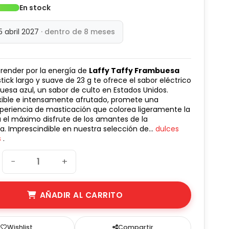
En stock
(3 avis)
15 abril 2027
· dentro de 8 meses
prender por la energía de
Laffy Taffy Frambuesa
stick largo y suave de 23 g te ofrece el sabor eléctrico
uesa azul, un sabor de culto en Estados Unidos.
lexible e intensamente afrutado, promete una
xperiencia de masticación que colorea ligeramente la
 el máximo disfrute de los amantes de la
. Imprescindible en nuestra selección de...
dulces
s
.
−
+
AÑADIR AL CARRITO
Wishlist
Compartir