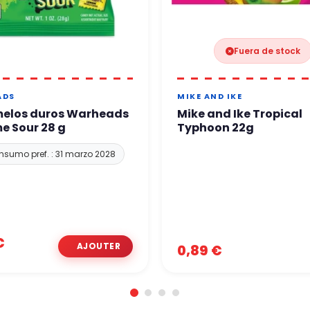
Fuera de stock
ADS
MIKE AND IKE
elos duros Warheads
Mike and Ike Tropical
e Sour 28 g
Typhoon 22g
sumo pref. : 31 marzo 2028
€
0,89 €