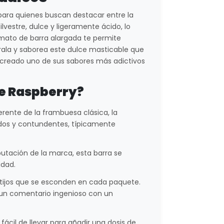
 para quienes buscan destacar entre la
lvestre, dulce y ligeramente ácido, lo
rmato de barra alargada te permite
tírala y saborea este dulce masticable que
creado uno de sus sabores más adictivos
ue Raspberry?
rente de la frambuesa clásica, la
ados y contundentes, típicamente
eputación de la marca, esta barra se
idad.
ijos que se esconden en cada paquete.
r un comentario ingenioso con un
 fácil de llevar para añadir una dosis de