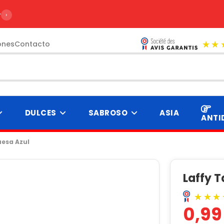
r de 99€
›
ones
Contacto
DULCES
SABROSO
ASIA
ANTI
uesa Azul
Laffy 
0,99