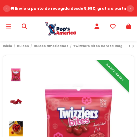
‹
🚚 Envío a punto de recogida desde 5,99€, gratis a partir de 
›
Inicio
Dulces
Dulces americanos
Twizzlers Bites Cereza 198g
⚠️ ANTI-GASPI