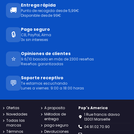
Entrega rápida
🚚
Punto de recogida desde 5,99€
Disponible desde 99€
Pago seguro
🔒
CB, PayPal, Alma
3x sin intereses
Opiniones de clientes
⭐
9.6/10 basado en más de 2300 reseñas
Reseñas garantizadas
Soporte receptivo
💬
Te estamos escuchando
Lunes a viernes: 9:00 a 18:00 horas
Ofertas
A proposito
Pop's America
Novedades
Métodos de
1 Rue francis davso
entrega
13001 Marseille
Todas las
marcas
pago seguro
04.91.02.70.90
Términos
Devoluciones