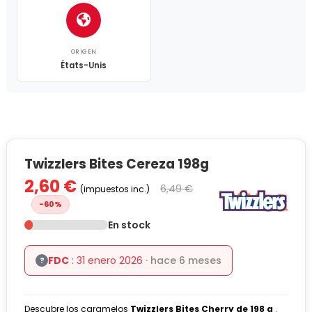
ORIGEN
États-Unis
Twizzlers Bites Cereza 198g
2,60 €
6,49 €
(impuestos inc.)
-60%
En stock
FDC
: 31 enero 2026
· hace 6 meses
?
Descubre los caramelos
Twizzlers Bites Cherry de 198 g
.