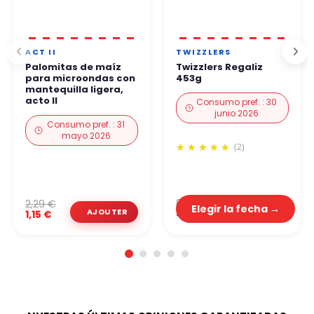
ACT II
TWIZZLERS
Palomitas de maíz
Twizzlers Regaliz
para microondas con
453g
mantequilla ligera,
acto II
Consumo pref. : 30
junio 2026
Consumo pref. : 31
mayo 2026
(2)
8,99 €
2,29 €
Elegir la fecha →
4,50 €
1,15 €