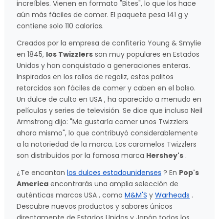
increíbles. Vienen en formato "Bites", lo que los hace
aún más fáciles de comer. El paquete pesa 141 g y
contiene solo 110 calorías.
Creados por la empresa de confitería Young & Smylie
en 1845,
los Twizzlers
son muy populares en Estados
Unidos y han conquistado a generaciones enteras.
Inspirados en los rollos de regaliz, estos palitos
retorcidos son fáciles de comer y caben en el bolso.
Un dulce de culto en USA , ha aparecido a menudo en
películas y series de televisión. Se dice que incluso Neil
Armstrong dijo: "Me gustaría comer unos Twizzlers
ahora mismo", lo que contribuyó considerablemente
a la notoriedad de la marca. Los caramelos Twizzlers
son distribuidos por la famosa marca
Hershey's
.
¿Te encantan
los dulces estadounidenses
? En
Pop's
America
encontrarás una amplia selección de
auténticas marcas USA , como
M&M'S
y
Warheads
.
Descubre nuevos productos y sabores únicos
directamente de Estados Unidos y Japón todos los