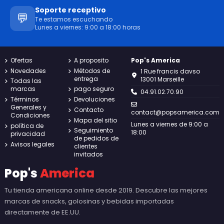
Soporte receptivo
💬
Te estamos escuchando
Lunes a viernes: 9:00 a 18:00 horas
Ofertas
A proposito
Pop's America
Novedades
Métodos de
1 Rue francis davso
entrega
13001 Marseille
Todas las
marcas
pago seguro
04.91.02.70.90
Términos
Devoluciones
Generales y
Contacto
contact@popsamerica.com
Condiciones
Mapa del sitio
Lunes a viernes de 9:00 a
política de
Seguimiento
18:00
privacidad
de pedidos de
Avisos legales
clientes
invitados
Pop's
America
Tu tienda americana online desde 2019. Descubre las mejores
marcas de snacks, golosinas y bebidas importadas
directamente de EE.UU.