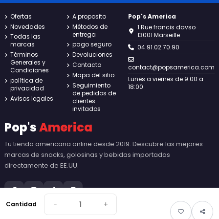
Ofertas
A proposito
Pop's America
Novedades
Métodos de
1 Rue francis davso
entrega
13001 Marseille
Todas las
marcas
pago seguro
04.91.02.70.90
Términos
Devoluciones
Generales y
Contacto
contact@popsamerica.com
Condiciones
Mapa del sitio
Lunes a viernes de 9:00 a
política de
Seguimiento
18:00
privacidad
de pedidos de
Avisos legales
clientes
invitados
Pop's
America
Tu tienda americana online desde 2019. Descubre las mejores
marcas de snacks, golosinas y bebidas importadas
directamente de EE.UU.
−
+
Cantidad