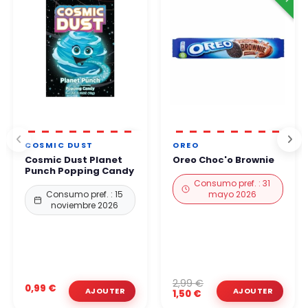
COSMIC DUST
OREO
Cosmic Dust Planet
Oreo Choc'o Brownie
Punch Popping Candy
Consumo pref. : 31
Consumo pref. : 15
mayo 2026
noviembre 2026
2,99 €
0,99 €
1,50 €