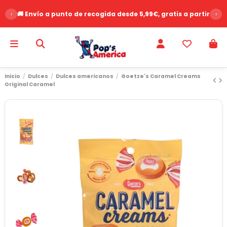
‹
🚚 Envío a punto de recogida desde 5,99€, gratis a partir de 
›
Inicio
Dulces
Dulces americanos
Goetze's Caramel Creams
Original Caramel