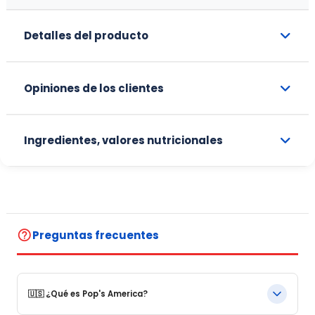
Detalles del producto
Opiniones de los clientes
Ingredientes, valores nutricionales
help_outline
Preguntas frecuentes
🇺🇸 ¿Qué es Pop's America?