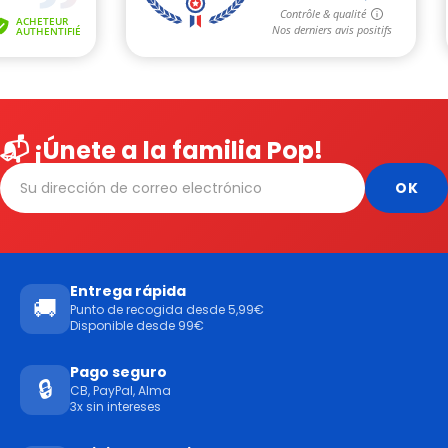
📬 ¡Únete a la familia Pop!
Entrega rápida
🚚
Punto de recogida desde 5,99€
Disponible desde 99€
Pago seguro
🔒
CB, PayPal, Alma
3x sin intereses