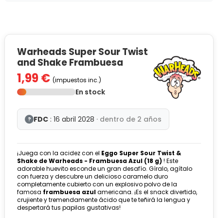
Warheads Super Sour Twist
and Shake Frambuesa
1,99 €
(impuestos inc.)
En stock
FDC
: 16 abril 2028
· dentro de 2 años
?
¡Juega con la acidez con el
Eggo Super Sour Twist &
Shake de Warheads - Frambuesa Azul (18 g)
! Este
adorable huevito esconde un gran desafío. Gíralo, agítalo
con fuerza y descubre un delicioso caramelo duro
completamente cubierto con un explosivo polvo de la
famosa
frambuesa azul
americana. ¡Es el snack divertido,
crujiente y tremendamente ácido que te teñirá la lengua y
despertará tus papilas gustativas!