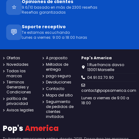
Opiniones de clientes
⭐
9.6/10 basado en más de 2300 reseñas
Reseñas garantizadas
Soporte receptivo
💬
Te estamos escuchando
Lunes a viernes: 9:00 a 18:00 horas
Ofertas
A proposito
Pop's America
Novedades
Métodos de
1 Rue francis davso
entrega
13001 Marseille
Todas las
marcas
pago seguro
04.91.02.70.90
Términos
Devoluciones
Generales y
Contacto
contact@popsamerica.com
Condiciones
Mapa del sitio
Lunes a viernes de 9:00 a
política de
Seguimiento
18:00
privacidad
de pedidos de
Avisos legales
clientes
invitados
Pop's
America
Tu tienda americana online desde 2019. Descubre las mejores