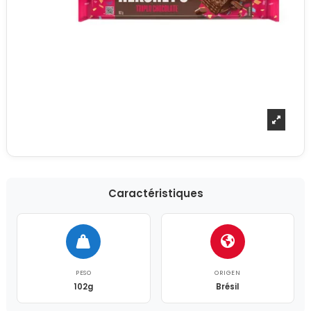
Caractéristiques
PESO
ORIGEN
102g
Brésil