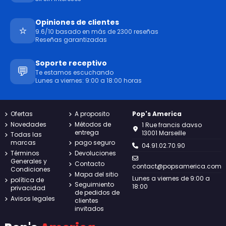
Opiniones de clientes
⭐
9.6/10 basado en más de 2300 reseñas
Reseñas garantizadas
Soporte receptivo
💬
Te estamos escuchando
Lunes a viernes: 9:00 a 18:00 horas
Ofertas
A proposito
Pop's America
Novedades
Métodos de
1 Rue francis davso
entrega
13001 Marseille
Todas las
marcas
pago seguro
04.91.02.70.90
Términos
Devoluciones
Generales y
Contacto
contact@popsamerica.com
Condiciones
Mapa del sitio
Lunes a viernes de 9:00 a
política de
Seguimiento
18:00
privacidad
de pedidos de
Avisos legales
clientes
invitados