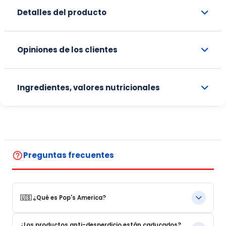
Detalles del producto
Opiniones de los clientes
Ingredientes, valores nutricionales
help_outline
Preguntas frecuentes
🇺🇸 ¿Qué es Pop's America?
Pop's America es una tienda online especializada en
¿Los productos anti-desperdicio están caducados?