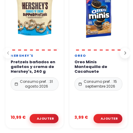
HERSHEY'S
OREO
Pretzels bañados en
Oreo Minis
galletas y crema de
Mantequilla de
Hershey's, 240 g
Cacahuete
Consumo pref. : 31
Consumo pref. : 15
agosto 2026
septiembre 2026
10,99 €
3,99 €