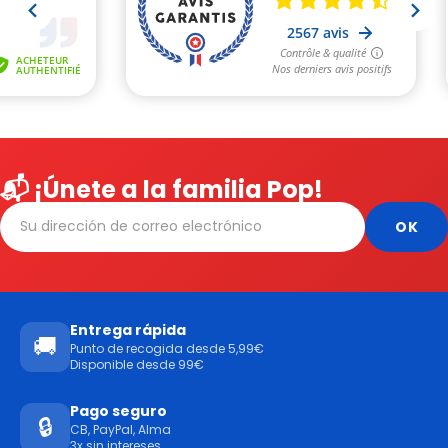
📬 ¡Únete a la familia Pop!
Entrega rápida
🚚
Punto de recogida desde 5,99€
Disponible desde 99€
Pago seguro
🔒
CB, PayPal, Alma
3x sin intereses