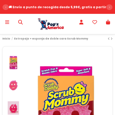
‹
🚚 Envío a punto de recogida desde 5,99€, gratis a partir de 
›
Inicio
Estropajo + esponja de doble cara Scrub Mommy