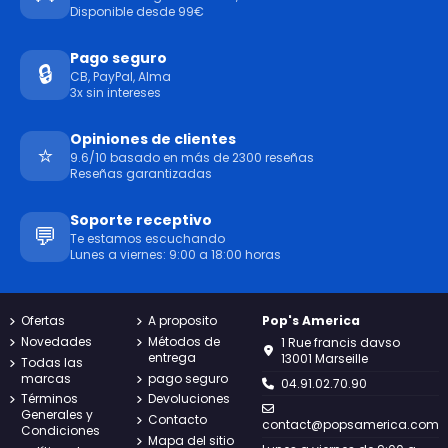
Disponible desde 99€
Pago seguro
🔒
CB, PayPal, Alma
3x sin intereses
Opiniones de clientes
⭐
9.6/10 basado en más de 2300 reseñas
Reseñas garantizadas
Soporte receptivo
💬
Te estamos escuchando
Lunes a viernes: 9:00 a 18:00 horas
Ofertas
A proposito
Pop's America
Novedades
Métodos de
1 Rue francis davso
entrega
13001 Marseille
Todas las
marcas
pago seguro
04.91.02.70.90
Términos
Devoluciones
Generales y
Contacto
contact@popsamerica.com
Condiciones
Mapa del sitio