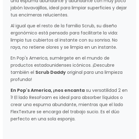
una espuma abundante y abundante con muy poco
jabón lavavajillas, ideal para limpiar superficies y dejar
tus encimeras relucientes.
Al igual que el resto de la familia Scrub, su diseño
ergonómico está pensado para facilitarte la vida:
limpia tus cubiertos al instante con su sonrisa. No
raya, no retiene olores y se limpia en un instante.
En Pop's America, sumérgete en el mundo de
productos estadounidenses icónicos. ¡Descubre
también el
Scrub Daddy
original para una limpieza
profunda!
En Pop's America, ¡nos encanta
su versatilidad 2 en
1! El lado ResoFoam es ideal para absorber líquidos o
crear una espuma abundante, mientras que el lado
FlexTexture se encarga del trabajo sucio. Es el dúo
perfecto en una sola esponja.