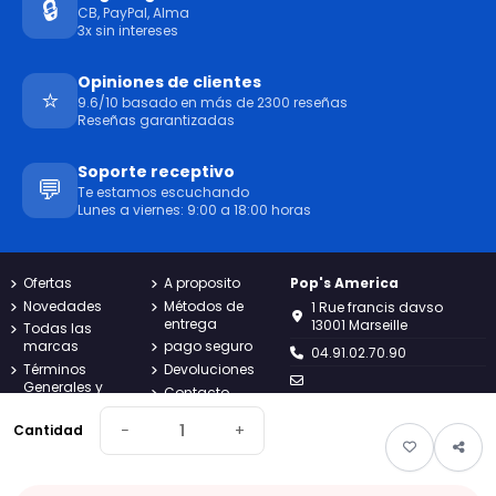
🔒
CB, PayPal, Alma
3x sin intereses
Opiniones de clientes
⭐
9.6/10 basado en más de 2300 reseñas
Reseñas garantizadas
Soporte receptivo
💬
Te estamos escuchando
Lunes a viernes: 9:00 a 18:00 horas
Ofertas
A proposito
Pop's America
Novedades
Métodos de
1 Rue francis davso
entrega
13001 Marseille
Todas las
marcas
pago seguro
04.91.02.70.90
Términos
Devoluciones
Generales y
Contacto
contact@popsamerica.com
Condiciones
Mapa del sitio
Lunes a viernes de 9:00 a
política de
−
+
Cantidad
Seguimiento
18:00
privacidad
de pedidos de
Avisos legales
clientes
invitados