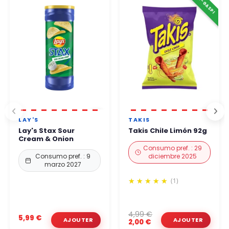
⚠️ ANTI-GASPI
48 horas laborables
.
Puede comprar con total confianza.
LAY'S
TAKIS
Lay's Stax Sour
Takis Chile Limón 92g
Cream & Onion
Consumo pref. : 29
Consumo pref. : 9
diciembre 2025
marzo 2027
(1)
4,99 €
5,99 €
2,00 €