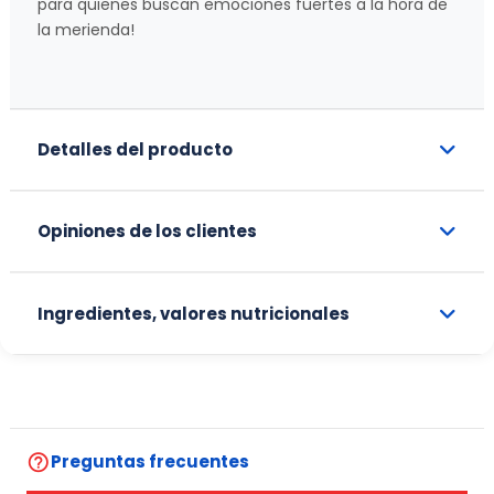
para quienes buscan emociones fuertes a la hora de
la merienda!
Detalles del producto
Opiniones de los clientes
Ingredientes, valores nutricionales
help_outline
Preguntas frecuentes