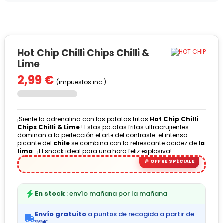
Hot Chip Chilli Chips Chilli &
Lime
2,99 €
(impuestos inc.)
¡Siente la adrenalina con las patatas fritas
Hot Chip Chilli
Chips Chilli & Lime
! Estas patatas fritas ultracrujientes
dominan a la perfección el arte del contraste: el intenso
picante del
chile
se combina con la refrescante acidez de
la
lima
. ¡El snack ideal para una hora feliz explosiva!
En stock
: envío mañana por la mañana
Envío gratuito
a puntos de recogida a partir de
99€