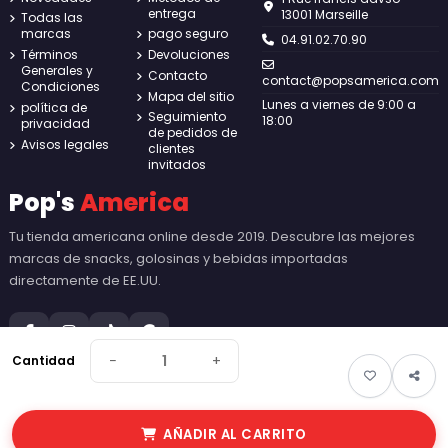
entrega
13001 Marseille
Todas las
marcas
pago seguro
04.91.02.70.90
Términos
Devoluciones
Generales y
Contacto
contact@popsamerica.com
Condiciones
Mapa del sitio
Lunes a viernes de 9:00 a
política de
Seguimiento
18:00
privacidad
de pedidos de
Avisos legales
clientes
invitados
Pop's
America
Tu tienda americana online desde 2019. Descubre las mejores
marcas de snacks, golosinas y bebidas importadas
directamente de EE.UU.
−
+
Cantidad
© 2026 Pop's America. Todos los derechos reservados - Made by
New
AÑADIR AL CARRITO
Keys
.