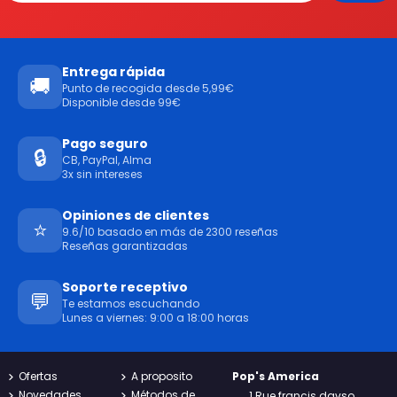
Entrega rápida
🚚
Punto de recogida desde 5,99€
Disponible desde 99€
Pago seguro
🔒
CB, PayPal, Alma
3x sin intereses
Opiniones de clientes
⭐
9.6/10 basado en más de 2300 reseñas
Reseñas garantizadas
Soporte receptivo
💬
Te estamos escuchando
Lunes a viernes: 9:00 a 18:00 horas
Ofertas
A proposito
Pop's America
Novedades
Métodos de
1 Rue francis davso