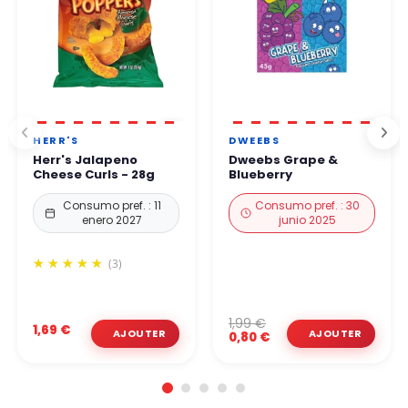
HERR'S
DWEEBS
Herr's Jalapeno
Dweebs Grape &
Cheese Curls - 28g
Blueberry
Consumo pref. : 11
Consumo pref. : 30
enero 2027
junio 2025
(3)
1,99 €
1,69 €
0,80 €