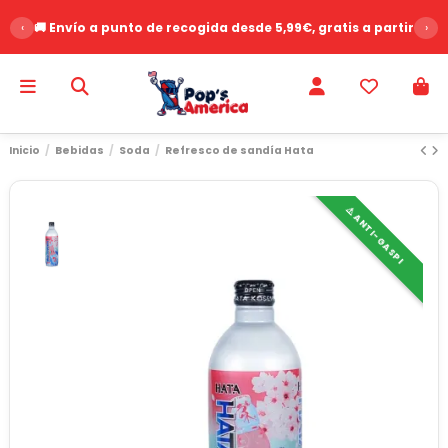
‹
🚚 Envío a punto de recogida desde 5,99€, gratis a partir de 
›
Inicio
Bebidas
Soda
Refresco de sandía Hata
⚠️ ANTI-GASPI