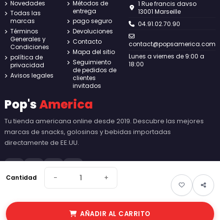
Novedades
Métodos de
1 Rue francis davso
entrega
13001 Marseille
Todas las
marcas
pago seguro
04.91.02.70.90
Términos
Devoluciones
Generales y
Contacto
contact@popsamerica.com
Condiciones
Mapa del sitio
Lunes a viernes de 9:00 a
política de
Seguimiento
18:00
privacidad
de pedidos de
Avisos legales
clientes
invitados
Pop's
America
Tu tienda americana online desde 2019. Descubre las mejores
marcas de snacks, golosinas y bebidas importadas
directamente de EE.UU.
−
+
Cantidad
© 2026 Pop's America. Todos los derechos reservados - Made by
New
AÑADIR AL CARRITO