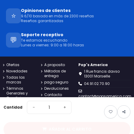
Opiniones de clientes
⭐
9.6/10 basado en más de 2300 reseñas
Reseñas garantizadas
Soporte receptivo
💬
Te estamos escuchando
Lunes a viernes: 9:00 a 18:00 horas
Ofertas
A proposito
Pop's America
Novedades
Métodos de
1 Rue francis davso
entrega
13001 Marseille
Todas las
marcas
pago seguro
04.91.02.70.90
Términos
Devoluciones
Generales y
Contacto
contact@popsamerica.com
Condiciones
Mapa del sitio
Lunes a viernes de 9:00 a
política de
−
+
Seguimiento
Cantidad
18:00
privacidad
de pedidos de
Avisos legales
clientes
invitados
AÑADIR AL CARRITO
Pop's
America