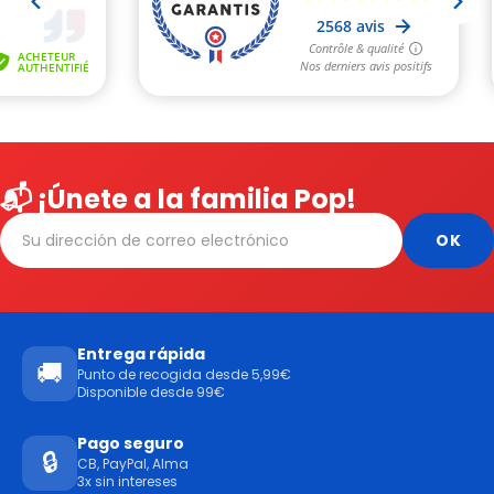
📬 ¡Únete a la familia Pop!
Entrega rápida
🚚
Punto de recogida desde 5,99€
Disponible desde 99€
Pago seguro
🔒
CB, PayPal, Alma
3x sin intereses