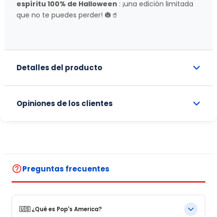
espíritu 100% de Halloween
: ¡una edición limitada
que no te puedes perder! 🎃🥤
Detalles del producto
Opiniones de los clientes
help_outline
Preguntas frecuentes
🇺🇸 ¿Qué es Pop's America?