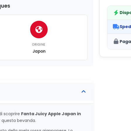
ques
Dispo
Sped
Paga
ORIGINE
Japon
di scoprire
Fanta Juicy Apple Japan in
er questa bevanda.
sto della mela rossa giapponese. Lo