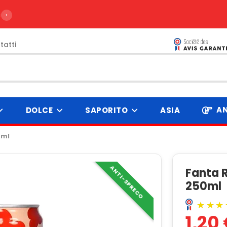
›
tatti
AN
DOLCE
SAPORITO
ASIA
0ml
ANTI-SPRECO
Fanta 
250ml
1,20