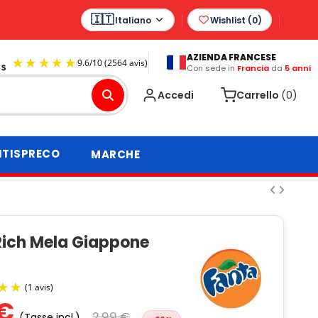
Italiano
Wishlist (
0
)
AZIENDA FRANCESE
Con sede in
Francia
da
5 anni
9.6
/
10
(2564 avis)
Accedi
Carrello
(0)
TISPRECO
MARCHE
Rich Mela Giappone
 €
2,99 €
(Tasse incl.)