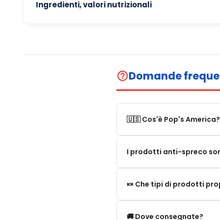
Ingredienti, valori nutrizionali
Domande freque
help_outline
🇺🇸 Cos'è Pop's America?
Pop's America è un negozio 
I prodotti anti-spreco so
Proponiamo una selezione di 
I nostri prodotti anti-spre
🍬 Che tipi di prodotti p
superato. A differenza dei
consumati. Se il prodotto è
comporta alcun rischio per 
Proponiamo in particolare: 
🚚 Dove consegnate?