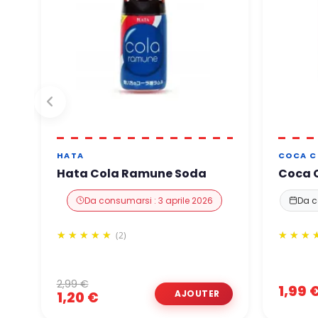
HATA
COCA C
Hata Cola Ramune Soda
Coca C
Da consumarsi : 3 aprile 2026
Da c
(2)
2,99 €
1,99 
1,20 €