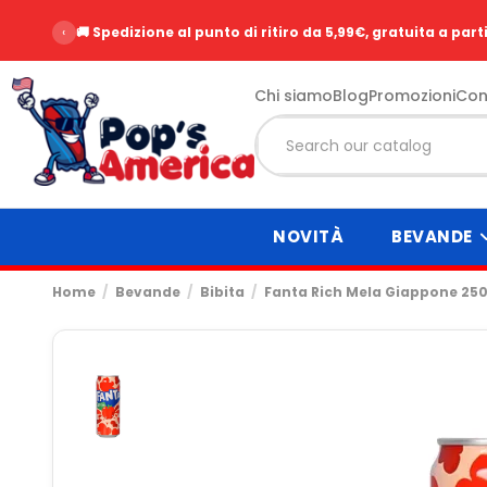
‹
⭐ Oltre 2500 recensioni clienti - Voto 9.6/10
Chi siamo
Blog
Promozioni
Con
NOVITÀ
BEVANDE
Home
Bevande
Bibita
Fanta Rich Mela Giappone 25