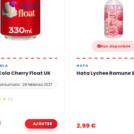
Non disponibile
OLA
HATA
ola Cherry Float UK
Hata Lychee Ramune 
onsumarsi : 28 febbraio 2027
(1)
€
2,99 €