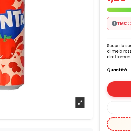
TMC
:
?
Scopri la s
di mela ross
direttamen
Quantità