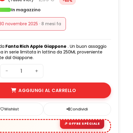
-60%
(1 avis)
In magazzino
 30 novembre 2025
· 8 mesi fa
oda
Fanta Rich Apple Giappone
. Un buon assaggio
a in serie limitata in lattina da 250ML proveniente
te dal Giappone.
−
+
AGGIUNGI AL CARRELLO
Wishlist
Condividi