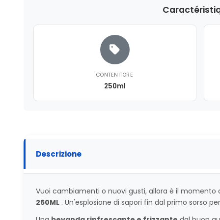
Caractéristi
CONTENITORE
250ml
Descrizione
Vuoi cambiamenti o nuovi gusti, allora è il momento 
250ML
. Un'esplosione di sapori fin dal primo sorso p
Una
bevanda rinfrescante e frizzante
dal buon gu