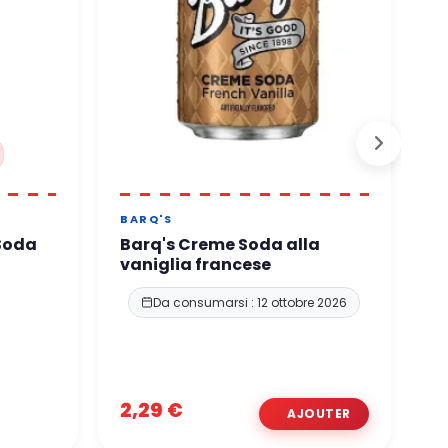
BARQ'S
F
Soda
Barq's Creme Soda alla
F
vaniglia francese
C
Da consumarsi : 12 ottobre 2026
2,29 €
2